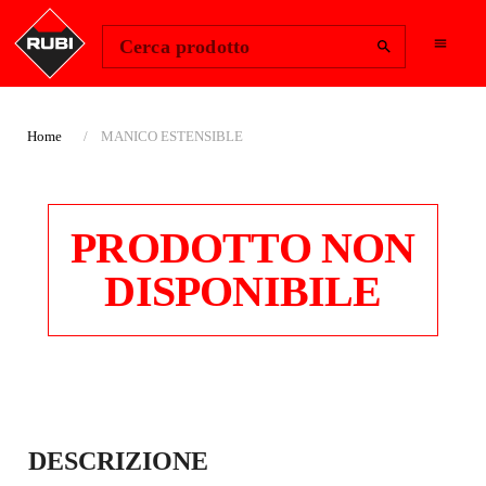
Change Region
Accedi
Cerca prodotto
Home
MANICO ESTENSIBLE
PRODOTTO NON
DISPONIBILE
MANICO
DESCRIZIONE
ESTENSIBLE