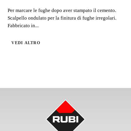
Per marcare le fughe dopo aver stampato il cemento.
Per marcare le fughe dopo aver stampato il cemento.
Scalpello ondulato per la finitura di fughe irregolari.
Scalpello ondulato per la finitura di fughe irregolari.
Fabbricato in...
Fabbricato in alluminio.
VEDI ALTRO