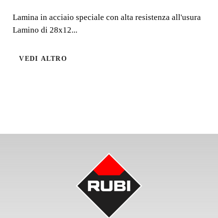
CIRCOLARE
Lamina in acciaio speciale con alta resistenza all'usura
Lamino di 28x12...
Lamina in acciaio speciale con alta resistenza all'usura
Lamino di 28x12 cm.
VEDI ALTRO