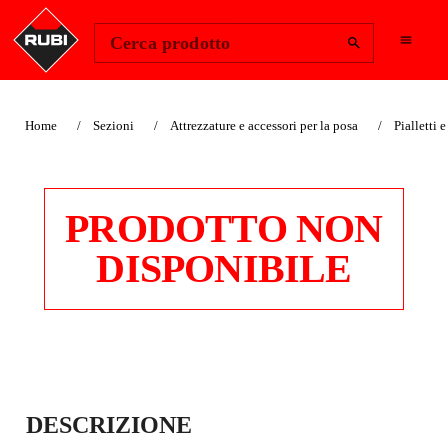
Change Region
Accedi
Cerca prodotto
Home
Sezioni
Attrezzature e accessori per la posa
Pialletti e
PRODOTTO NON
DISPONIBILE
MANICO LEGNO
DESCRIZIONE
APERTO