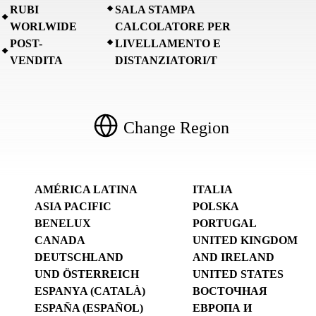
RUBI
SALA STAMPA
WORLWIDE
CALCOLATORE PER
POST-
LIVELLAMENTO E
VENDITA
DISTANZIATORI/T
Change Region
AMÉRICA LATINA
ITALIA
ASIA PACIFIC
POLSKA
BENELUX
PORTUGAL
CANADA
UNITED KINGDOM
DEUTSCHLAND
AND IRELAND
UND ÖSTERREICH
UNITED STATES
ESPANYA (CATALÀ)
ВОСТОЧНАЯ
ESPAÑA (ESPAÑOL)
ЕВРОПА И