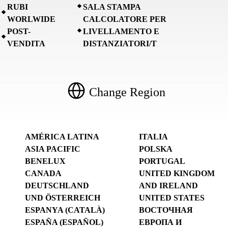
RUBI
SALA STAMPA
WORLWIDE
CALCOLATORE PER
POST-
LIVELLAMENTO E
VENDITA
DISTANZIATORI/T
Change Region
AMÉRICA LATINA
ITALIA
ASIA PACIFIC
POLSKA
BENELUX
PORTUGAL
CANADA
UNITED KINGDOM
DEUTSCHLAND
AND IRELAND
UND ÖSTERREICH
UNITED STATES
ESPANYA (CATALÀ)
ВОСТОЧНАЯ
ESPAÑA (ESPAÑOL)
ЕВРОПА И