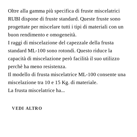
Oltre alla gamma più specifica di fruste miscelatrici
Oltre alla gamma più specifica di fruste miscelatrici
RUBI dispone di fruste standard. Queste fruste sono
RUBI dispone di fruste standard. Queste fruste sono
progettate per miscelare tutti i tipi di materiali con un
progettate per miscelare tutti i tipi di materiali con un
buon rendimento e omogeneità.
buon rendimento e omogeneità.
I raggi di miscelazione del capezzale della frusta
standard ML-100 sono rotondi. Questo riduce la
capacità di miscelazione però facilità il suo utilizzo
perchè ha meno resistenza.
Il modello di frusta miscelatrice ML-100 consente una
miscelazione tra 10 e 15 Kg. di materiale.
La frusta miscelatrice ha...
VEDI ALTRO