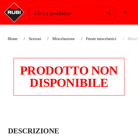
Change Region
Accedi
Cerca prodotto
Home
Sezioni
Miscelazione
Fruste miscelatrici
Mezcl
PRODOTTO NON
DISPONIBILE
MEZCLADOR
DESCRIZIONE
BATIDOR PAINT