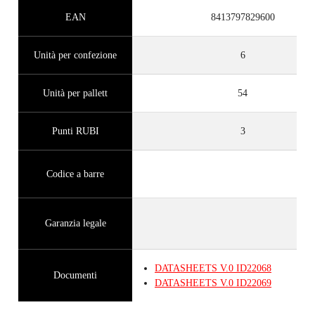
GUADAGNA
FINO A 3
PUNTI
EAN
8413797829600
RUBI
GARANZIA GRATUITA
Unità per confezione
6
ESTESA SUI PRODOTTI
IDONEI
Unità per pallett
54
Punti RUBI
3
Codice a barre
Garanzia legale
DATASHEETS
V.0
ID22068
Documenti
DATASHEETS
V.0
ID22069