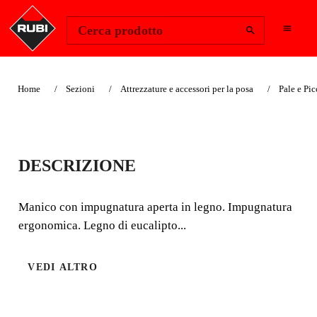
Change Region
Accedi
Cerca prodotto
Home
Sezioni
Attrezzature e accessori per la posa
Pale e Pi
PALA QUADRATA
DESCRIZIONE
MANICO CON
IMPUGNATURA
Manico con impugnatura aperta in legno. Impugnatura
ergonomica. Legno di eucalipto...
APERTA IN LEGNO
VEDI ALTRO
Manico con impugnatura aperta in legno. Impugnatura
ergonomica. Legno di eucalipto verniciato.