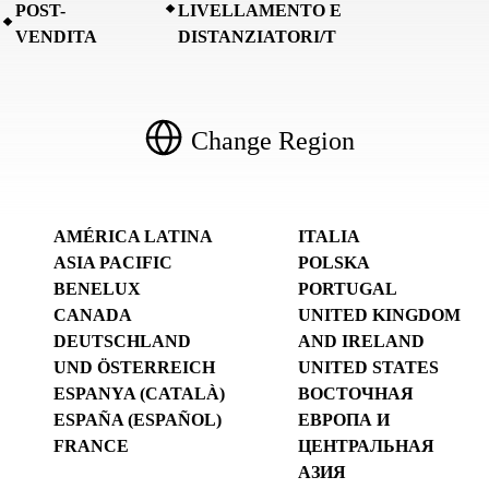
POST-
LIVELLAMENTO E
VENDITA
DISTANZIATORI/T
Change Region
AMÉRICA LATINA
ITALIA
ASIA PACIFIC
POLSKA
BENELUX
PORTUGAL
CANADA
UNITED KINGDOM
DEUTSCHLAND
AND IRELAND
UND ÖSTERREICH
UNITED STATES
ESPANYA (CATALÀ)
ВОСТОЧНАЯ
ESPAÑA (ESPAÑOL)
ЕВРОПА И
FRANCE
ЦЕНТРАЛЬНАЯ
АЗИЯ