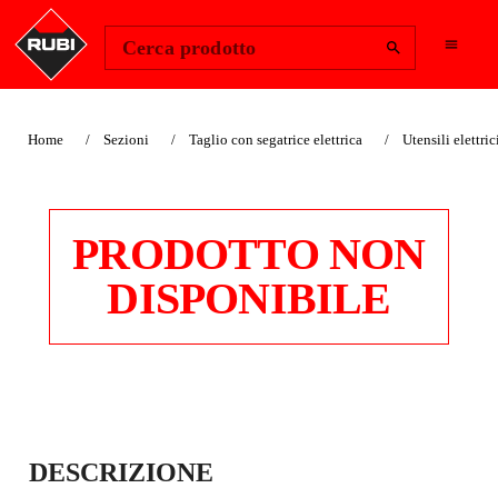
Change Region
Accedi
Cerca prodotto
Home
Sezioni
Taglio con segatrice elettrica
Utensili elettric
PRODOTTO NON
DISPONIBILE
PERFORATRICE P-
DESCRIZIONE
3000