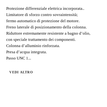
Protezione differenziale elettrica incorporata..
Protezione differenziale elettrica incorporata.. Limitatore
Limitatore di sforzo contro sovraintensità;
di sforzo contro sovraintensità; fermo automatico di
fermo automatico di protezione del motore.
protezione del motore. Freno laterale di posizionamento
Freno laterale di posizionamento della colonna.
della colonna.
Riduttore estremamente resistente a bagno d’olio,
con speciale trattamento dei componenti.
Colonna d’alluminio rinforzata.
Presa d’acqua integrata.
Passo UNC 1...
VEDI ALTRO