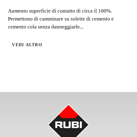
Aumento superficie di contatto di circa il 100%.
Aumento superficie di contatto di circa il 100%.
Permettono di camminare su solette di cemento e
Permettono di camminare su solette di cemento e
cemento cola senza danneggiarle...
cemento cola senza danneggiarle eccessivamente.
VEDI ALTRO