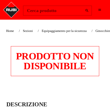
Change Region
Accedi
Cerca prodotto
Home
Sezioni
Equipaggiamento per la sicurezza
Ginocchier
PRODOTTO NON
DISPONIBILE
PIANELLE CON
DESCRIZIONE
PUNTE