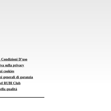
e Condizioni D’uso
va sulla privacy
sui cookies
i generali di garanzia
 del RUBI Club
della qualità