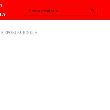
Change Region
Accedi
|
A
Cerca prodotto
TA
A EPOXI RUBINELA
BIO SPUGNA