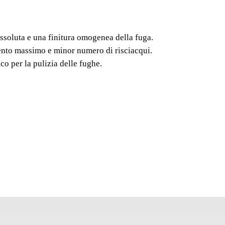
EPOXI
Sistema di pulizia con
assoluta e una finitura omogenea della fuga.
necessario per una puli
ento massimo e minor numero di risciacqui.
o per la pulizia delle fughe.