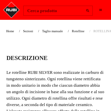
Change Region
Accedi
Cerca prodotto
Home
Sezioni
Taglio manuale
Rotelline
ROTELLINA 
ROTELLINA Ø 18
DESCRIZIONE
MM. SILVER
Le rotelline RUBI SILVER sono realizzate in carburo di
Le rotelline RUBI SILVER sono realizzate in carburo di
tungsteno sinterizzato. Ogni rotellina viene rettificata
tungsteno sinterizzato. Ogni rotellina viene rettificata in
in modo unitario in modo che ciascun diametro abbia
modo unitario in modo che ciascun diametro abbia un
un angolo di incisione in base alla sua funzione e al suo
angolo di incisione in base alla sua funzione e al suo
utilizzo. Ogni diametro di rotellina offre risultati e rese
utilizzo. Ogni diametro di rotellina offre risultati e rese
diverse, a seconda del tipo di materiale ceramico.
diverse, a seconda del tipo di materiale ceramico.