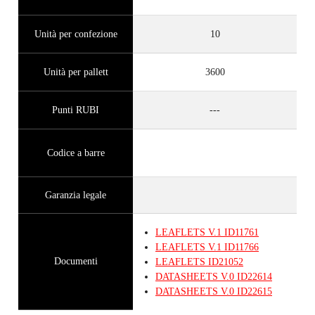
Unità per confezione
10
Unità per pallett
3600
Punti RUBI
---
Codice a barre
Garanzia legale
LEAFLETS
V.1
ID11761
LEAFLETS
V.1
ID11766
Documenti
LEAFLETS
ID21052
DATASHEETS
V.0
ID22614
DATASHEETS
V.0
ID22615