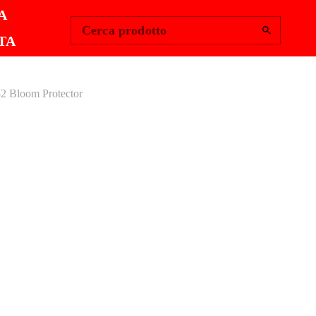
Change Region
Accedi
|
A
Cerca prodotto
TA
2 Bloom Protector
 BLOOM