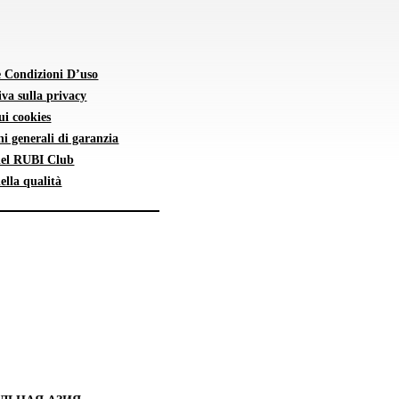
e Condizioni D’uso
va sulla privacy
sui cookies
i generali di garanzia
 del RUBI Club
della qualità