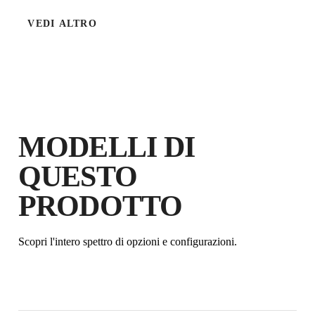
VEDI ALTRO
MODELLI DI
QUESTO
REGISTRANDO QUESTO
PRODOTTO NEL RUBI CLUB
PRODOTTO
GUADAGNA
FINO A 9
PUNTI
RUBI
Scopri l'intero spettro di opzioni e configurazioni.
GARANZIA GRATUITA
ESTESA SUI PRODOTTI
IDONEI