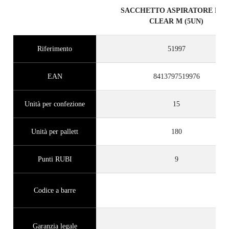
SACCHETTO ASPIRATORE RUB
CLEAR M (5UN)
Riferimento
51997
EAN
8413797519976
Unità per confezione
15
Unità per pallett
180
Punti RUBI
9
Codice a barre
Garanzia legale