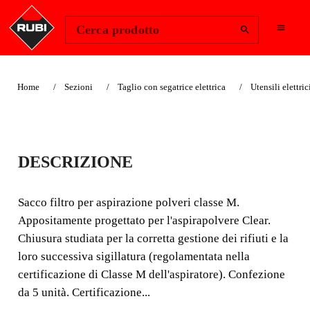
Change Region
Accedi
Cerca prodotto
Home
Sezioni
Taglio con segatrice elettrica
Utensili elettric
SACCHETTO
DESCRIZIONE
ASPIRATORE RUBI
CLEAR (5 UN)
Sacco filtro per aspirazione polveri classe M.
Appositamente progettato per l'aspirapolvere Clear.
Sacco filtro per aspirazione polveri classe M.
Chiusura studiata per la corretta gestione dei rifiuti e la
Appositamente progettato per l'aspirapolvere Clear.
loro successiva sigillatura (regolamentata nella
certificazione di Classe M dell'aspiratore). Confezione
da 5 unità. Certificazione...