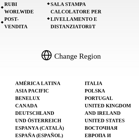
RUBI
SALA STAMPA
WORLWIDE
CALCOLATORE PER
POST-
LIVELLAMENTO E
VENDITA
DISTANZIATORI/T
Change Region
AMÉRICA LATINA
ITALIA
ASIA PACIFIC
POLSKA
BENELUX
PORTUGAL
CANADA
UNITED KINGDOM
DEUTSCHLAND
AND IRELAND
UND ÖSTERREICH
UNITED STATES
ESPANYA (CATALÀ)
ВОСТОЧНАЯ
ESPAÑA (ESPAÑOL)
ЕВРОПА И