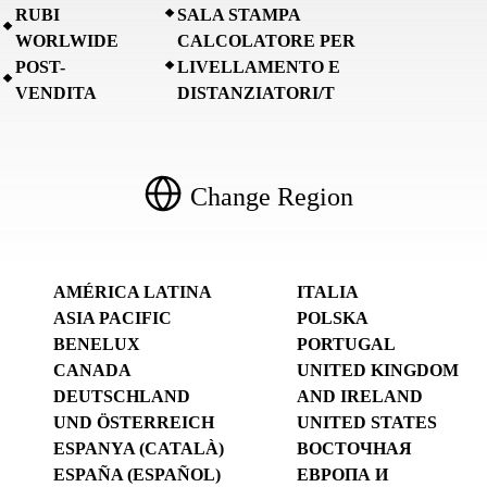
RUBI
SALA STAMPA
WORLWIDE
CALCOLATORE PER
POST-
LIVELLAMENTO E
VENDITA
DISTANZIATORI/T
Change Region
AMÉRICA LATINA
ITALIA
ASIA PACIFIC
POLSKA
BENELUX
PORTUGAL
CANADA
UNITED KINGDOM
DEUTSCHLAND
AND IRELAND
UND ÖSTERREICH
UNITED STATES
ESPANYA (CATALÀ)
ВОСТОЧНАЯ
ESPAÑA (ESPAÑOL)
ЕВРОПА И