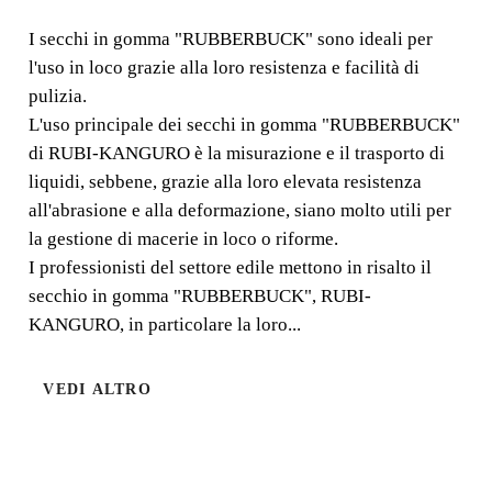
"RUBBERBUCK" (10
I secchi in gomma "RUBBERBUCK" sono ideali per
l'uso in loco grazie alla loro resistenza e facilità di
L)
pulizia.
L'uso principale dei secchi in gomma "RUBBERBUCK"
I secchi in gomma "RUBBERBUCK" sono ideali per
di RUBI-KANGURO è la misurazione e il trasporto di
l'uso in loco grazie alla loro resistenza e facilità di
liquidi, sebbene, grazie alla loro elevata resistenza
pulizia. L'uso principale dei secchi in gomma
all'abrasione e alla deformazione, siano molto utili per
"RUBBERBUCK" di RUBI-KANGURO è la
la gestione di macerie in loco o riforme.
misurazione e il trasporto di liquidi, sebbene, grazie alla
I professionisti del settore edile mettono in risalto il
loro elevata resistenza all'abrasione e alla deformazione,
secchio in gomma "RUBBERBUCK", RUBI-
siano molto utili per la gestione di macerie in loco o
KANGURO, in particolare la loro...
riforme.
VEDI ALTRO