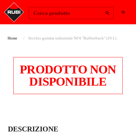
Change Region
Accedi
Cerca prodotto
Home
Secchio gomma industriale Nrº4 "Rubberbuck" (10 L)
PRODOTTO NON
DISPONIBILE
SECCHIO GOMMA
DESCRIZIONE
INDUSTRIALE NRº4