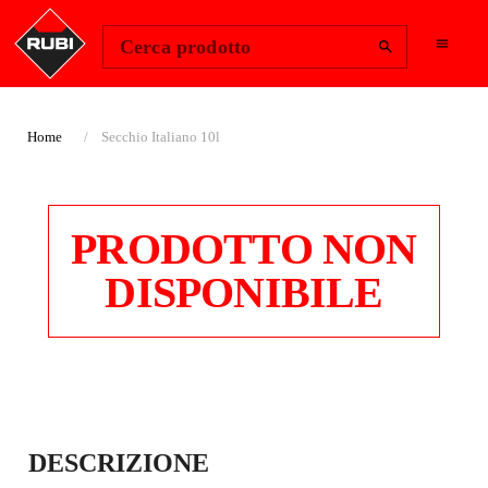
Change Region
Accedi
Cerca prodotto
Home
Secchio Italiano 10l
PRODOTTO NON
DISPONIBILE
SECCHIO ITALIANO
DESCRIZIONE
10L