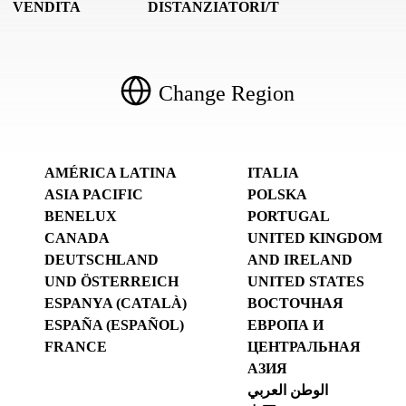
VENDITA
DISTANZIATORI/T
Change Region
AMÉRICA LATINA
ITALIA
ASIA PACIFIC
POLSKA
BENELUX
PORTUGAL
CANADA
UNITED KINGDOM
DEUTSCHLAND
AND IRELAND
UND ÖSTERREICH
UNITED STATES
ESPANYA (CATALÀ)
ВОСТОЧНАЯ
ESPAÑA (ESPAÑOL)
ЕВРОПА И
FRANCE
ЦЕНТРАЛЬНАЯ
АЗИЯ
الوطن العربي