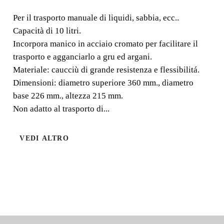
Per il trasporto manuale di liquidi, sabbia, ecc..
Per il trasporto manuale di liquidi, sabbia, ecc.. Capacità
Capacità di 10 litri.
di 10 litri. Incorpora manico in acciaio cromato per
Incorpora manico in acciaio cromato per facilitare il
facilitare il trasporto e agganciarlo a gru ed argani.
trasporto e agganciarlo a gru ed argani.
Materiale: caucciù di grande resistenza e flessibilitá.
Dimensioni: diametro superiore 360 mm., diametro
base 226 mm., altezza 215 mm.
Non adatto al trasporto di...
VEDI ALTRO