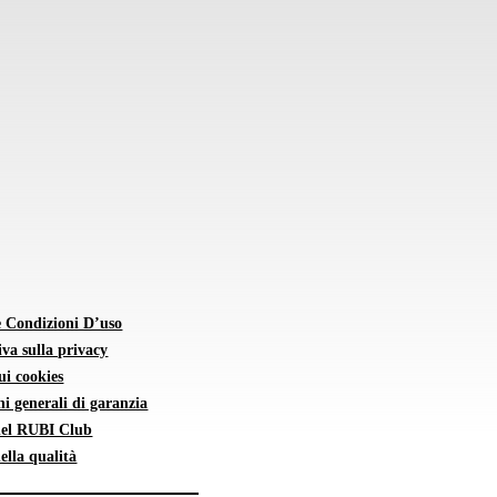
e Condizioni D’uso
va sulla privacy
sui cookies
i generali di garanzia
 del RUBI Club
della qualità