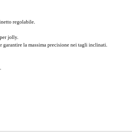
ELETTR
LASE
netto regolabile.
MACCHINA
per jolly.
SCORREVO
 garantire la massima precisione nei tagli inclinati.
PRECISION
Con protezine termica e
.
con pompa ad acqua co
(Non incluso).