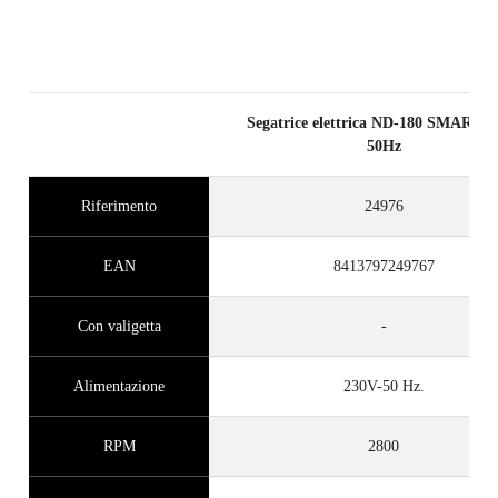
Segatrice elettrica ND-180 SMART 
50Hz
Riferimento
24976
EAN
8413797249767
Con valigetta
-
Alimentazione
230V-50 Hz.
RPM
2800