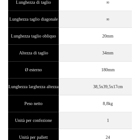
Lunghezza di taglio
∞
Lunghezza taglio diagonale
∞
Lunghezza taglio obliquo
20mm
Altezza di taglio
34mm
Ø esterno
180mm
Lunghezza larghezza altezza
38,5x39,5x17cm
Peso netto
8,8kg
Unità per confezione
1
Unità per pallett
24