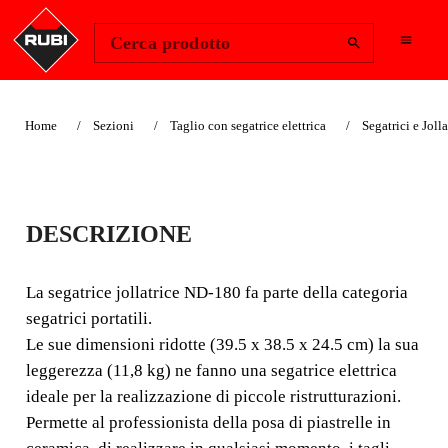
Change Region
Accedi
Cerca prodotto
Home
Sezioni
Taglio con segatrice elettrica
Segatrici e Jolla
SEGATRICE
DESCRIZIONE
ELETTRICA ND-180
SMART
La segatrice jollatrice ND-180 fa parte della categoria
segatrici portatili.
TAGLIERINA ELETTRICA
Le sue dimensioni ridotte (39.5 x 38.5 x 24.5 cm) la sua
PORTATILE.
leggerezza (11,8 kg) ne fanno una segatrice elettrica
ideale per la realizzazione di piccole ristrutturazioni.
La segatrice jollatrice ND-180 fa parte della categoria
Permette al professionista della posa di piastrelle in
segatrici portatili. Le sue dimensioni ridotte (39.5 x 38.5