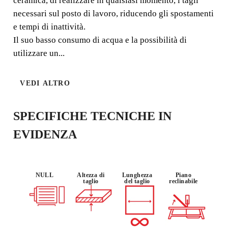
ceramica, di realizzare in qualsiasi momento, i tagli
x 24.5 cm) la sua leggerezza (11,8 kg) ne fanno una
necessari sul posto di lavoro, riducendo gli spostamenti
segatrice elettrica ideale per
e tempi di inattività.
Il suo basso consumo di acqua e la possibilità di
utilizzare un...
VEDI ALTRO
UTILIZZO :
LEGGERO
OCCASIONA
LE
SPECIFICHE TECNICHE IN
EVIDENZA
NULL
Altezza di
Lunghezza
Piano
taglio
del taglio
reclinabile