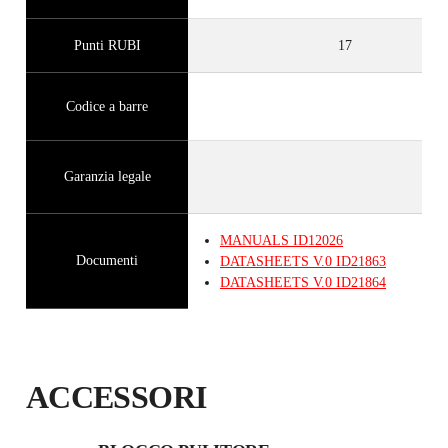
Punti RUBI
17
Codice a barre
Garanzia legale
MANUALS
ID12026
Documenti
DATASHEETS
V.0
ID21863
DATASHEETS
V.0
ID21864
ACCESSORI