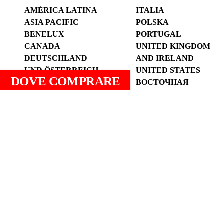
AMÉRICA LATINA
ITALIA
ASIA PACIFIC
POLSKA
BENELUX
PORTUGAL
CANADA
UNITED KINGDOM
DEUTSCHLAND
AND IRELAND
UND ÖSTERREICH
UNITED STATES
DOVE COMPRARE
ESPANYA (CATALÀ)
ВОСТОЧНАЯ
ESPAÑA (ESPAÑOL)
ЕВРОПА И
FRANCE
ЦЕНТРАЛЬНАЯ
АЗИЯ
الوطن العربي
中国
Termini e Condizioni D’uso
Informativa sulla privacy
Politica sui cookies