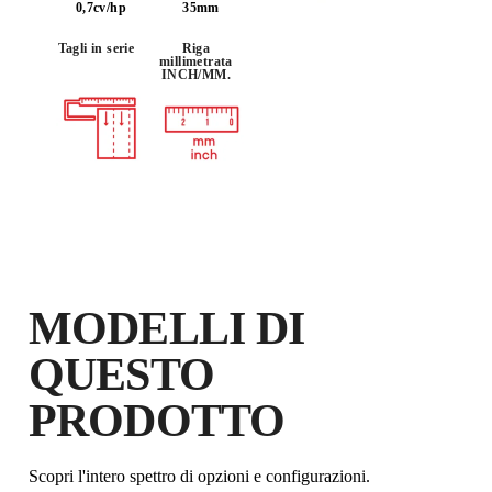
REGISTRANDO QUESTO
0,7cv/hp
35mm
PRODOTTO NEL RUBI CLUB
Tagli in serie
Riga
GUADAGNA
FINO A 17
PUNTI
millimetrata
INCH/MM.
RUBI
GARANZIA GRATUITA
ESTESA SUI PRODOTTI
IDONEI
MODELLI DI
QUESTO
PRODOTTO
Scopri l'intero spettro di opzioni e configurazioni.