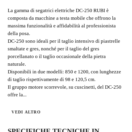
ELETTRICHE DC-250
La gamma di segatrici elettriche DC-250 RUBI è
SEGATRICE CON GRUPPO
composta da macchine a testa mobile che offrono la
massima funzionalità e affidabilità al professionista
MOTORE SCORREVOLE PER
della posa.
UNA MASSIMA
DC-250 sono ideali per il taglio intensivo di piastrelle
FUNZIONALITÀ.
smaltate e gres, nonché per il taglio del gres
porcellanato o il taglio occasionale della pietra
La gamma di segatrici elettriche DC-250 RUBI è
naturale.
composta da macchine a testa mobile che offrono la
Disponibili in due modelli: 850 e 1200, con lunghezze
massima funzionalità e affidabilità al professionista della
di taglio rispettivamente di 98 e 120,5 cm.
posa.
Il gruppo motore scorrevole, su cuscinetti, del DC-250
offre la...
VEDI ALTRO
SPECIFICHE TECNICHE IN