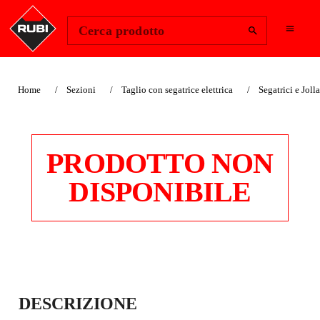
Change Region
Accedi
Cerca prodotto
Home
Sezioni
Taglio con segatrice elettrica
Segatrici e Jolla
PRODOTTO NON
DISPONIBILE
INDICATA PER PAVIMENTAZIONI DA ESTERNO
SEGATRICI
DESCRIZIONE