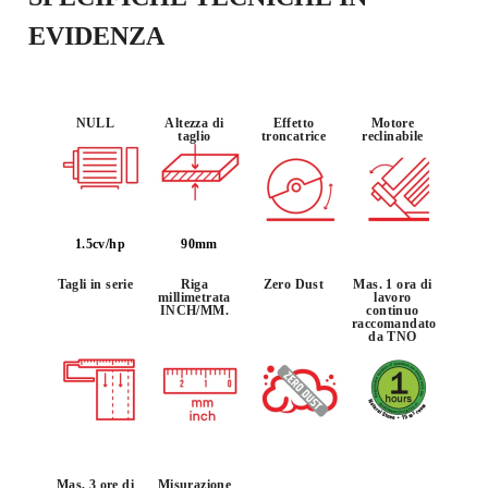
EVIDENZA
NULL
Altezza di
Effetto
Motore
taglio
troncatrice
reclinabile
1.5cv/hp
90mm
Tagli in serie
Riga
Zero Dust
Mas. 1 ora di
millimetrata
lavoro
INCH/MM.
continuo
raccomandato
da TNO
Mas. 3 ore di
Misurazione