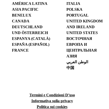
AMÉRICA LATINA
ITALIA
ASIA PACIFIC
POLSKA
BENELUX
PORTUGAL
CANADA
UNITED KINGDOM
DEUTSCHLAND
AND IRELAND
UND ÖSTERREICH
UNITED STATES
ESPANYA (CATALÀ)
ВОСТОЧНАЯ
ESPAÑA (ESPAÑOL)
ЕВРОПА И
FRANCE
ЦЕНТРАЛЬНАЯ
АЗИЯ
الوطن العربي
中国
Termini e Condizioni D’uso
Informativa sulla privacy
Politica sui cookies