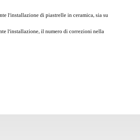
 SYSTEM SRT
 l'installazione di piastrelle in ceramica, sia su
e del sistema di livellamento RUBI DELTA LS è
e livellatore di posa durante l'installazione di piastrelle
e l'installazione, il numero di correzioni nella
imenti che su pareti.