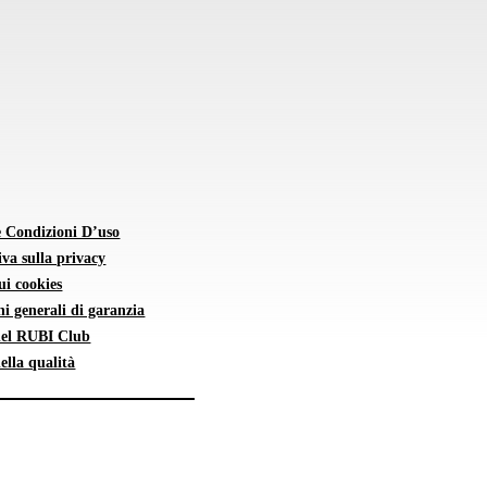
e Condizioni D’uso
va sulla privacy
sui cookies
i generali di garanzia
 del RUBI Club
della qualità