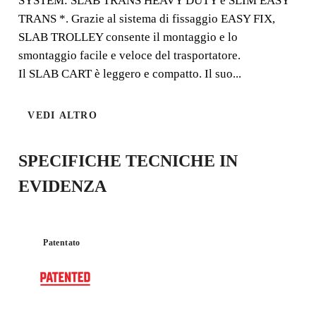
SYSTEM: SLAB TRANS HEAVY DUTY e SLIM EASY
pezzi con spessore da 6 mm.
TRANS *. Grazie al sistema di fissaggio EASY FIX,
SLAB TROLLEY consente il montaggio e lo
smontaggio facile e veloce del trasportatore.
Il SLAB CART è leggero e compatto. Il suo...
UTILIZZO
ESCLUSIVO
ELEVATA
CON
VEDI ALTRO
CAPACITÀ
SLAB/SLIM
DI CARICO
TRANS &
ERGO+CRO
SS
SPECIFICHE TECNICHE IN
EVIDENZA
Patentato
REGISTRANDO QUESTO