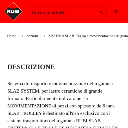
Change Region
Accedi
Cerca prodotto
Home
Sezioni
SISTEMA SLAB. Taglio e movimentazione di grand
SLAB TROLLEY
DESCRIZIONE
SISTEMA DI TRASPORTO E
MOVIMENTAZIONE PER
Sistema di trasporto e movimentazione della gamma
LASTRE CERAMICHE DI
SLAB SYSTEM, per lastre ceramiche di grande
formato. Particolarmente indicato per la
GRANDE FORMATO.
MOVIMENTAZIONE di pezzi con spessore da 6 mm.
Sistema di trasporto e movimentazione della gamma
SLAB TROLLEY è destinato all'uso esclusivo con i
SLAB SYSTEM, per lastre ceramiche di grande formato.
sistemi trasportatori della gamma RUBI SLAB
Particolarmente indicato per la MOVIMENTAZIONE di