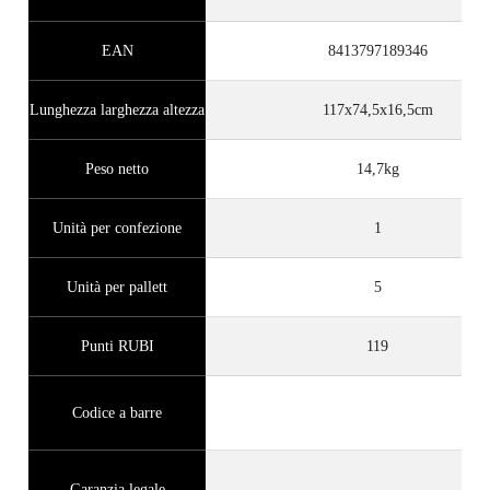
EAN
8413797189346
Lunghezza larghezza altezza
117x74,5x16,5cm
Peso netto
14,7kg
Unità per confezione
1
Unità per pallett
5
Punti RUBI
119
Codice a barre
Garanzia legale