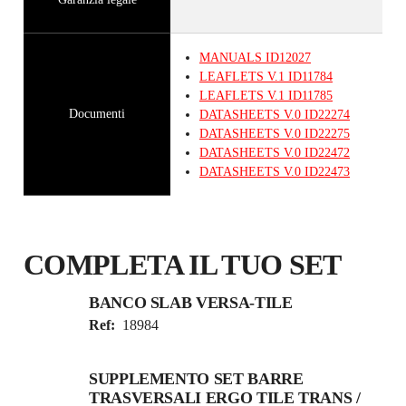
MANUALS
ID12027
LEAFLETS
V.1
ID11784
LEAFLETS
V.1
ID11785
Documenti
DATASHEETS
V.0
ID22274
DATASHEETS
V.0
ID22275
DATASHEETS
V.0
ID22472
DATASHEETS
V.0
ID22473
COMPLETA IL TUO SET
BANCO SLAB VERSA-TILE
Ref:
18984
SUPPLEMENTO SET BARRE
TRASVERSALI ERGO TILE TRANS /