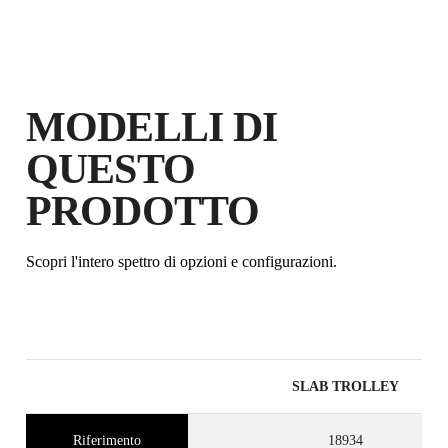
PRODOTTO NEL RUBI CLUB
GUADAGNA
FINO A 119
PUNTI RUBI
GARANZIA GRATUITA
ESTESA SUI PRODOTTI
MODELLI DI
IDONEI
QUESTO
PRODOTTO
Scopri l'intero spettro di opzioni e configurazioni.
SLAB TROLLEY
Riferimento
18934