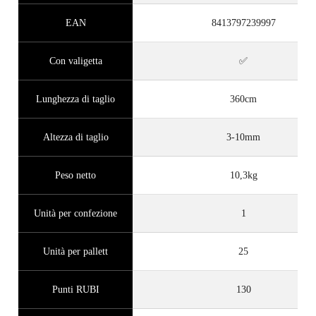
EAN
8413797239997
Con valigetta
✅
Lunghezza di taglio
360cm
Altezza di taglio
3-10mm
Peso netto
10,3kg
Unità per confezione
1
Unità per pallett
25
Punti RUBI
130