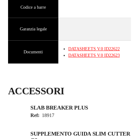
Codice a barre
Garanzia legale
DATASHEETS
V.0
ID22622
Documenti
DATASHEETS
V.0
ID22623
ACCESSORI
SLAB BREAKER PLUS
Ref:
18917
SUPPLEMENTO GUIDA SLIM CUTTER