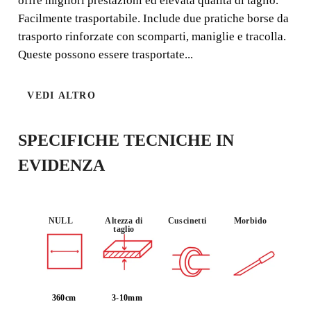
offre migliori prestazioni ed elevata qualità di taglio.
Facilmente trasportabile. Include due pratiche borse da
trasporto rinforzate con scomparti, maniglie e tracolla.
Queste possono essere trasportate...
UTILIZZO :
VEDI ALTRO
PRECISIONE
LEGGERO
PROFESSIO
NALE
SPECIFICHE TECNICHE IN
EVIDENZA
NULL
Altezza di
Cuscinetti
Morbido
taglio
REGISTRANDO QUESTO
PRODOTTO NEL RUBI CLUB
360cm
3-10mm
GUADAGNA
FINO A 130