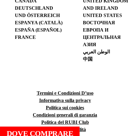
CANADA
UNITED KINGDOM
DEUTSCHLAND
AND IRELAND
UND ÖSTERREICH
UNITED STATES
ESPANYA (CATALÀ)
ВОСТОЧНАЯ
ESPAÑA (ESPAÑOL)
ЕВРОПА И
FRANCE
ЦЕНТРАЛЬНАЯ
АЗИЯ
الوطن العربي
中国
Termini e Condizioni D’uso
Informativa sulla privacy
Politica sui cookies
Condizioni generali di garanzia
Politica del RUBI Club
Politica della qualità
DOVE COMPRARE