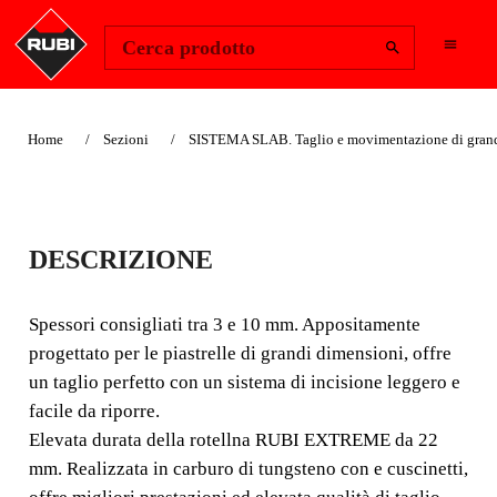
Change Region
Accedi
Cerca prodotto
Home
Sezioni
SISTEMA SLAB. Taglio e movimentazione di grand
SLIM CUTTER G2
DESCRIZIONE
SISTEMA DI TAGLIO
MANUALE CON GUIDE
Spessori consigliati tra 3 e 10 mm. Appositamente
ASSEMBLABILI.
progettato per le piastrelle di grandi dimensioni, offre
un taglio perfetto con un sistema di incisione leggero e
Spessori consigliati tra 3 e 10 mm. Appositamente
facile da riporre.
progettato per le piastrelle di grandi dimensioni, offre un
Elevata durata della rotellna RUBI EXTREME da 22
taglio perfetto con un sistema di incisione leggero e facile
mm. Realizzata in carburo di tungsteno con e cuscinetti,
da riporre.