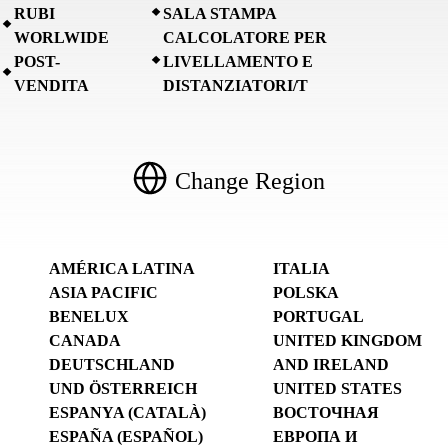
RUBI
SALA STAMPA
WORLWIDE
CALCOLATORE PER
POST-
LIVELLAMENTO E
VENDITA
DISTANZIATORI/T
Change Region
AMÉRICA LATINA
ITALIA
ASIA PACIFIC
POLSKA
BENELUX
PORTUGAL
CANADA
UNITED KINGDOM
DEUTSCHLAND
AND IRELAND
UND ÖSTERREICH
UNITED STATES
ESPANYA (CATALÀ)
ВОСТОЧНАЯ
ESPAÑA (ESPAÑOL)
ЕВРОПА И