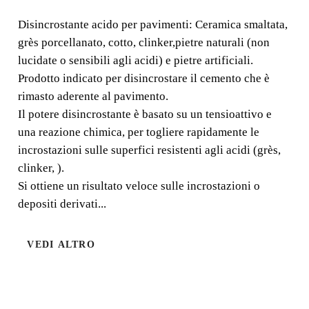
MARMO,GRANITO E
Disincrostante acido per pavimenti: Ceramica smaltata,
grès porcellanato, cotto, clinker,pietre naturali (non
TERRAZZO
lucidate o sensibili agli acidi) e pietre artificiali.
Prodotto indicato per disincrostare il cemento che è
Disincrostante acido per pavimenti: Ceramica smaltata,
rimasto aderente al pavimento.
grès porcellanato, cotto, clinker,pietre naturali (non
Il potere disincrostante è basato su un tensioattivo e
lucidate o sensibili agli acidi) e pietre artificiali.
una reazione chimica, per togliere rapidamente le
incrostazioni sulle superfici resistenti agli acidi (grès,
clinker, ).
Si ottiene un risultato veloce sulle incrostazioni o
depositi derivati...
VEDI ALTRO