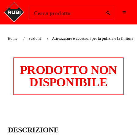
Change Region
Accedi
Cerca prodotto
Home
Sezioni
Attrezzature e accessori per la pulizia e la finitura
PRODOTTO NON
DISPONIBILE
SMACCHIATORE
DESCRIZIONE
PER