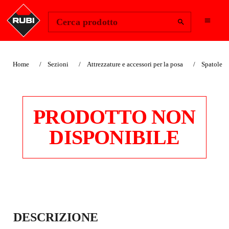
Change Region
Accedi
Cerca prodotto
Home
Sezioni
Attrezzature e accessori per la posa
Spatole
PRODOTTO NON
DISPONIBILE
SPATOLE INOX PER
DESCRIZIONE
IMBIANCHINO