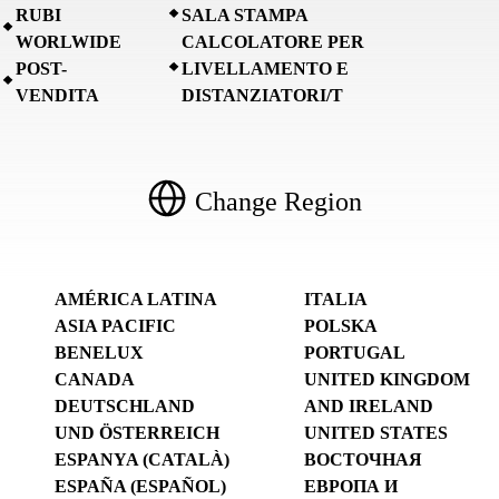
RUBI
SALA STAMPA
WORLWIDE
CALCOLATORE PER
POST-
LIVELLAMENTO E
VENDITA
DISTANZIATORI/T
Change Region
AMÉRICA LATINA
ITALIA
ASIA PACIFIC
POLSKA
BENELUX
PORTUGAL
CANADA
UNITED KINGDOM
DEUTSCHLAND
AND IRELAND
UND ÖSTERREICH
UNITED STATES
ESPANYA (CATALÀ)
ВОСТОЧНАЯ
ESPAÑA (ESPAÑOL)
ЕВРОПА И