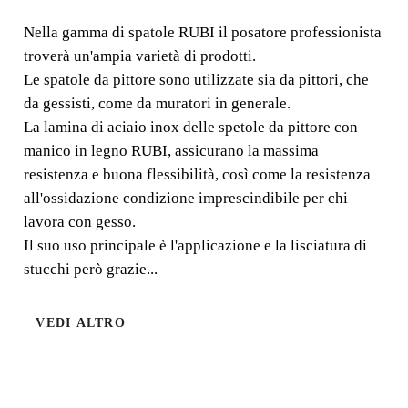
MANICO IN LEGNO
Nella gamma di spatole RUBI il posatore professionista
troverà un'ampia varietà di prodotti.
Nella gamma di spatole RUBI il posatore professionista
Le spatole da pittore sono utilizzate sia da pittori, che
troverà un'ampia varietà di prodotti. Le spatole da pittore
da gessisti, come da muratori in generale.
sono utilizzate sia da pittori, che da gessisti, come da
La lamina di aciaio inox delle spetole da pittore con
muratori in generale.
manico in legno RUBI, assicurano la massima
resistenza e buona flessibilità, così come la resistenza
all'ossidazione condizione imprescindibile per chi
lavora con gesso.
Il suo uso principale è l'applicazione e la lisciatura di
stucchi però grazie...
VEDI ALTRO