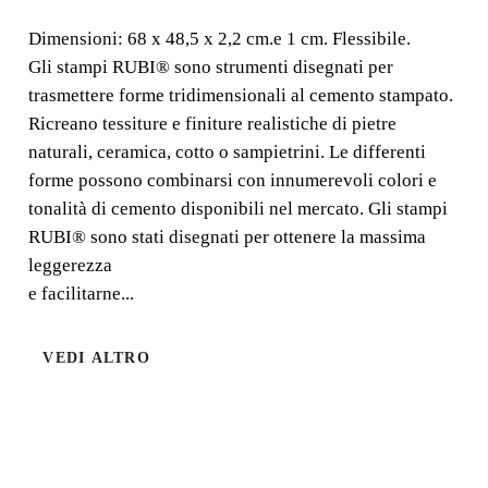
SAMPIETRINO
Dimensioni: 68 x 48,5 x 2,2 cm.e 1 cm. Flessibile.
Gli stampi RUBI® sono strumenti disegnati per
NUOVO
trasmettere forme tridimensionali al cemento stampato.
Ricreano tessiture e finiture realistiche di pietre
Dimensioni: 68 x 48,5 x 2,2 cm.e 1 cm. Flessibile. Gli
naturali, ceramica, cotto o sampietrini. Le differenti
stampi RUBI® sono strumenti disegnati per trasmettere
forme possono combinarsi con innumerevoli colori e
forme tridimensionali al cemento stampato.
tonalità di cemento disponibili nel mercato. Gli stampi
RUBI® sono stati disegnati per ottenere la massima
leggerezza
e facilitarne...
VEDI ALTRO