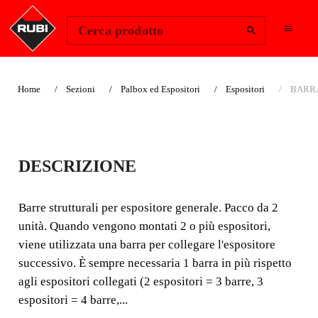
Change Region
Accedi
Cerca prodotto
Home
Sezioni
Palbox ed Espositori
Espositori
BARRA
BARRAS
DESCRIZIONE
ESTRUCTURALES
PARA EXPOSITOR
Barre strutturali per espositore generale. Pacco da 2
unità. Quando vengono montati 2 o più espositori,
GENERAL
viene utilizzata una barra per collegare l'espositore
successivo. È sempre necessaria 1 barra in più rispetto
Barre strutturali per espositore generale.
agli espositori collegati (2 espositori = 3 barre, 3
espositori = 4 barre,...