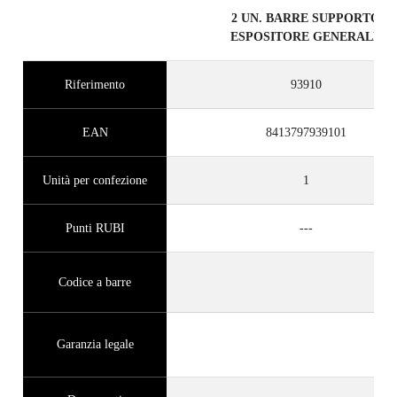
2 UN. BARRE SUPPORTO
ESPOSITORE GENERALE
Riferimento
93910
EAN
8413797939101
Unità per confezione
1
Punti RUBI
---
Codice a barre
Garanzia legale