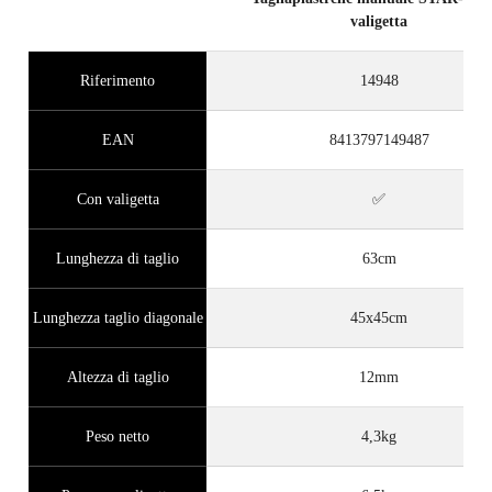
valigetta
Riferimento
14948
EAN
8413797149487
Con valigetta
✅
Lunghezza di taglio
63cm
Lunghezza taglio diagonale
45x45cm
Altezza di taglio
12mm
Peso netto
4,3kg