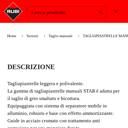
Change Region
Accedi
Cerca prodotto
Home
Sezioni
Taglio manuale
TAGLIAPIASTRELLE MANU
TAGLAIPIASTRELL
DESCRIZIONE
E MANUALE STAR
Tagliapiastrelle leggera e polivalente.
TAGLIAPIASTRELLE
La gamma di tagliapiastrelle manuali STAR è adatta per
LEGGERA E POLIVALENTE.
il taglio di gres smaltato e bicottura.
Equipaggiata con sistema di separatore mobile in
Tagliapiastrelle leggera e polivalente. La gamma di
alluminio, robusto e base con effetto ammortizzante.
tagliapiastrelle manuali STAR è adatta per il taglio di
Guide in acciaio cromato con trattamento anti
gres smaltato e bicottura.