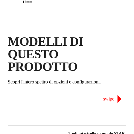
GUADAGNA
FINO A 21
PUNTI
12mm
RUBI
GARANZIA GRATUITA
ESTESA SUI PRODOTTI
IDONEI
MODELLI DI
QUESTO
PRODOTTO
Scopri l'intero spettro di opzioni e configurazioni.
swipe
Tagliapiastrelle manuale STAR-63 