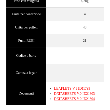
Peso con valigetta
6,5kg
Unità per confezione
4
Unità per pallett
48
Punti RUBI
21
Codice a barre
Garanzia legale
LEAFLETS
V.1
ID11799
Documenti
DATASHEETS
V.0
ID21803
DATASHEETS
V.0
ID21804