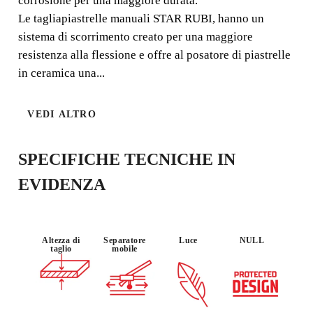
corrosione per una maggiore durata.
Le tagliapiastrelle manuali STAR RUBI, hanno un
sistema di scorrimento creato per una maggiore
resistenza alla flessione e offre al posatore di piastrelle
in ceramica una...
UTILIZZO :
MATERIALE
AFFIDABILI
OCCASIONA
: GRES
TA'
VEDI ALTRO
LE
SPECIFICHE TECNICHE IN
EVIDENZA
Altezza di
Separatore
Luce
NULL
taglio
mobile
REGISTRANDO QUESTO
PRODOTTO NEL RUBI CLUB