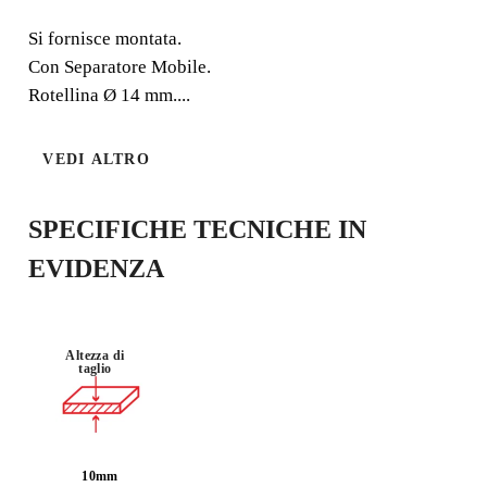
Si fornisce montata.
IDEALE PER PICCOLE
Con Separatore Mobile.
RISTRUTTURAZIONI E
Rotellina Ø 14 mm....
PICCOLI LAVORI.
VEDI ALTRO
Si fornisce montata. Con Separatore Mobile. Rotellina Ø
14 mm. incluisa.
SPECIFICHE TECNICHE IN
EVIDENZA
Altezza di
taglio
10mm