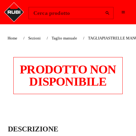
Change Region
Accedi
Cerca prodotto
Home
Sezioni
Taglio manuale
TAGLIAPIASTRELLE MANU
PRODOTTO NON
DISPONIBILE
TAGLIAPIASTRELL
DESCRIZIONE
E MANUALE KIT