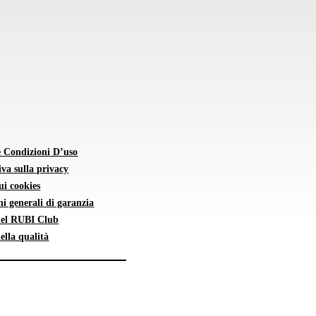
e Condizioni D’uso
va sulla privacy
sui cookies
i generali di garanzia
 del RUBI Club
della qualità