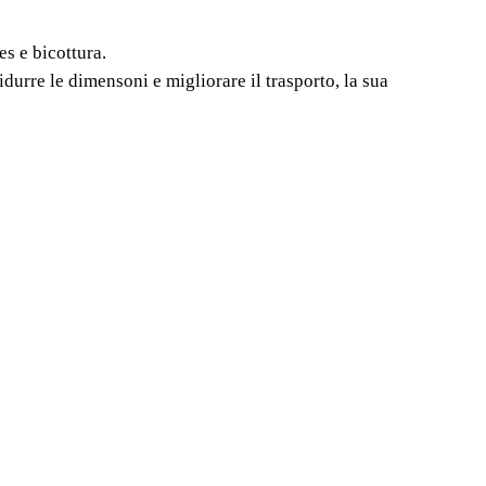
ALE POCKET
s e bicottura.
A E FUNZIONALITÁ IN
durre le dimensoni e migliorare il trasporto, la sua
IO.
i piccole dimensioni. La gamma di tagliapiastrelle
ta per il taglio di gres e bicottura. Il suo design
 delle tagliapiastrelle manu