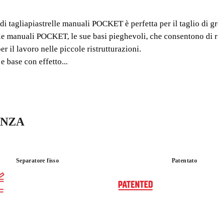
MANU
 tagliapiastrelle manuali POCKET è perfetta per il taglio di gre
LEGGEREZZ
elle manuali POCKET, le sue basi pieghevoli, che consentono di ri
POCO SPAZ
r il lavoro nelle piccole ristrutturazioni.
e base con effetto...
Leggera funzionale e d
manuali POCKET è perfet
compatto e la praticità
ENZA
Separatore fisso
Patentato