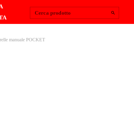
Change Region
Accedi
|
A
Cerca prodotto
TA
strelle manuale POCKET
APIASTRELLE