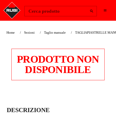
Change Region
Accedi
Cerca prodotto
Home
Sezioni
Taglio manuale
TAGLIAPIASTRELLE MANU
PRODOTTO NON
DISPONIBILE
TAGLIAPIASTRELL
DESCRIZIONE
E MANUALI TF-MAX