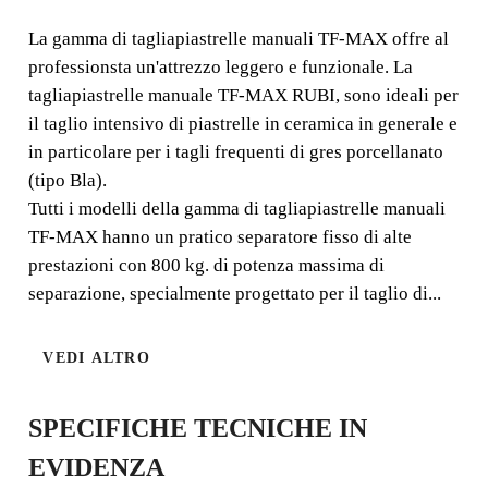
La gamma di tagliapiastrelle manuali TF-MAX offre al
TAGLIAPIASTRELLE
professionsta un'attrezzo leggero e funzionale. La
ROBUSTA E FUNZIONALE
tagliapiastrelle manuale TF-MAX RUBI, sono ideali per
il taglio intensivo di piastrelle in ceramica in generale e
La gamma di tagliapiastrelle manuali TF-MAX offre al
in particolare per i tagli frequenti di gres porcellanato
professionsta un'attrezzo leggero e funzionale. La
(tipo Bla).
tagliapiastrelle manuale TF-MAX RUBI, sono ideali per
Tutti i modelli della gamma di tagliapiastrelle manuali
il taglio intensivo di piastrelle in ceramica in generale e in
particolare per i tagli frequenti di gres porcellanato (tipo
TF-MAX hanno un pratico separatore fisso di alte
Bla).
prestazioni con 800 kg. di potenza massima di
separazione, specialmente progettato per il taglio di...
VEDI ALTRO
SPECIFICHE TECNICHE IN
EVIDENZA