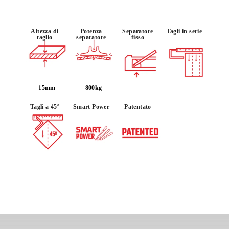
Altezza di
Potenza
Separatore
Tagli in serie
taglio
separatore
fisso
15mm
800kg
Tagli a 45º
Smart Power
Patentato