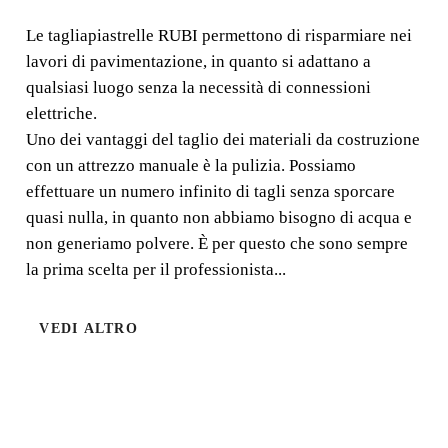
Le tagliapiastrelle RUBI permettono di risparmiare nei
Le tagliapiastrelle RUBI permettono di risparmiare nei
lavori di pavimentazione, in quanto si adattano a
lavori di pavimentazione, in quanto si adattano a qualsiasi
qualsiasi luogo senza la necessità di connessioni
luogo senza la necessità di connessioni elettriche.
elettriche.
Uno dei vantaggi del taglio dei materiali da costruzione
con un attrezzo manuale è la pulizia. Possiamo
effettuare un numero infinito di tagli senza sporcare
quasi nulla, in quanto non abbiamo bisogno di acqua e
non generiamo polvere. È per questo che sono sempre
la prima scelta per il professionista...
VEDI ALTRO