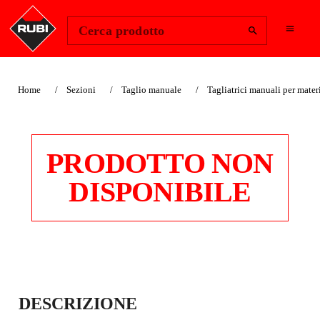
Change Region
Accedi
Cerca prodotto
Home
Sezioni
Taglio manuale
Tagliatrici manuali per materi
PRODOTTO NON
DISPONIBILE
TRANCIABLOCCHE
DESCRIZIONE
TTI B-14 S