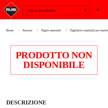
Change Region
Accedi
Cerca prodotto
Home
Sezioni
Taglio manuale
Tagliatrici manuali per materi
PRODOTTO NON
DISPONIBILE
TRANCIABLOCCHE
DESCRIZIONE
TTI B-15-S