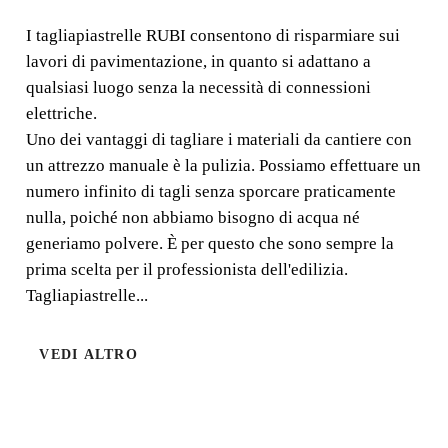
I tagliapiastrelle RUBI consentono di risparmiare sui
I tagliapiastrelle RUBI consentono di risparmiare sui
lavori di pavimentazione, in quanto si adattano a
lavori di pavimentazione, in quanto si adattano a qualsiasi
qualsiasi luogo senza la necessità di connessioni
luogo senza la necessità di connessioni elettriche.
elettriche.
Uno dei vantaggi di tagliare i materiali da cantiere con
un attrezzo manuale è la pulizia. Possiamo effettuare un
numero infinito di tagli senza sporcare praticamente
nulla, poiché non abbiamo bisogno di acqua né
generiamo polvere. È per questo che sono sempre la
prima scelta per il professionista dell'edilizia.
Tagliapiastrelle...
VEDI ALTRO