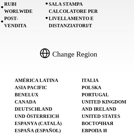
RUBI
SALA STAMPA
WORLWIDE
CALCOLATORE PER
POST-
LIVELLAMENTO E
VENDITA
DISTANZIATORI/T
Change Region
AMÉRICA LATINA
ITALIA
ASIA PACIFIC
POLSKA
BENELUX
PORTUGAL
CANADA
UNITED KINGDOM
DEUTSCHLAND
AND IRELAND
UND ÖSTERREICH
UNITED STATES
ESPANYA (CATALÀ)
ВОСТОЧНАЯ
ESPAÑA (ESPAÑOL)
ЕВРОПА И