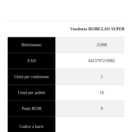
Vaschetta RUBICLAN SUPERPR
Riferimento
21998
EAN
8413797219982
Unità per confezione
1
Unità per pallett
18
Punti RUBI
9
Codice a barre