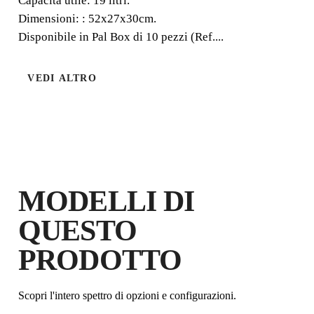
Capacitá utile: 19 litri.
Dimensioni: : 52x27x30cm.
Disponibile in Pal Box di 10 pezzi (Ref....
VEDI ALTRO
REGISTRANDO QUESTO
MODELLI DI
PRODOTTO NEL RUBI CLUB
GUADAGNA
FINO A 9
PUNTI
QUESTO
RUBI
GARANZIA GRATUITA
PRODOTTO
ESTESA SUI PRODOTTI
IDONEI
Scopri l'intero spettro di opzioni e configurazioni.