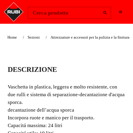
Change Region
Accedi
Cerca prodotto
Home
Sezioni
Attrezzature e accessori per la pulizia e la finitura
VASCHETTA
DESCRIZIONE
RUBICLEAN
SUPERPRO
Vaschetta in plastica, leggera e molto resistente, con
due rulli e sistema di separazione-decantazione d'acqua
Vaschetta in plastica, leggera e molto resistente, con due
sporca.
rulli e sistema di separazione-decantazione d'acqua
decantazione dell’acqua sporca
sporca. decantazione dell’acqua sporca Incorpora ruote e
Incorpora ruote e manico per il trasporto.
manico per il trasporto.
Capacitá massima: 24 litri