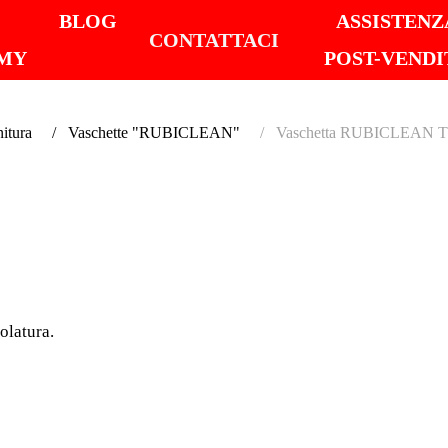
I
BLOG
ASSISTENZ
CONTATTACI
MY
POST-VENDI
nitura
Vaschette "RUBICLEAN"
Vaschetta RUBICLEAN
VASCH
RUBIC
SUPER
olatura.
Vaschetta di plastica, l
aspirale per una miglio
Capacitá massima: 24 l