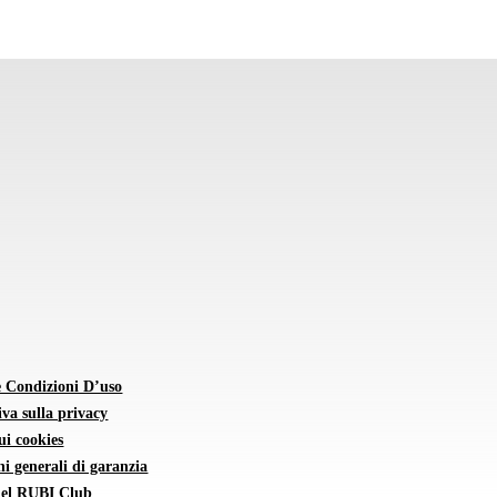
e Condizioni D’uso
va sulla privacy
sui cookies
i generali di garanzia
 del RUBI Club