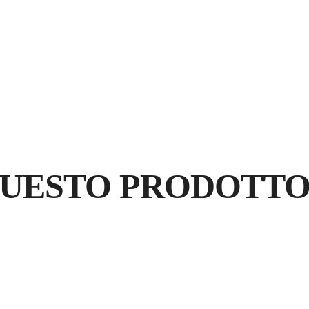
4 RUOTE
3 ROTELL
QUESTO PRODOTT
RE
G
GA