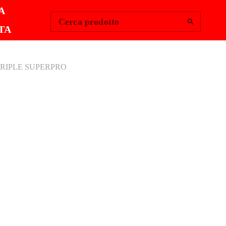
Change Region
Accedi
|
A
Cerca prodotto
TA
 TRIPLE SUPERPRO
ETTA
LEAN TRIPLE
PRO
eggera e d'alta resistenza. Equipaggiata con 3 rulli ad
re scolatura. Incorpora ruote e asse per trasporto.
itri. Dimensioni: 5