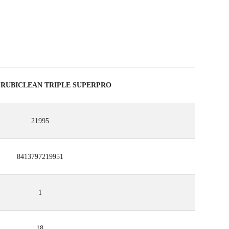
ODOTTI IDONEI
ta RUBICLEAN TRIPLE SUPERPRO
21995
8413797219951
1
18