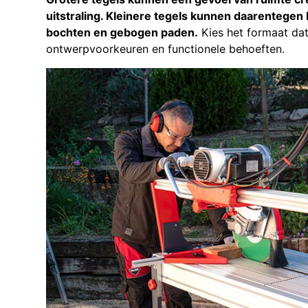
uitstraling. Kleinere tegels kunnen daarentege
bochten en gebogen paden.
Kies het formaat dat
ontwerpvoorkeuren en functionele behoeften.