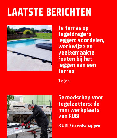
LAATSTE BERICHTEN
Je terras op
tegeldragers
leggen: voordelen,
werkwijze en
veelgemaakte
fouten bij het
leggen van een
terras
Tegels
Gereedschap voor
tegelzetters: de
mini werkplaats
van RUBI
RUBI Gereedschappen