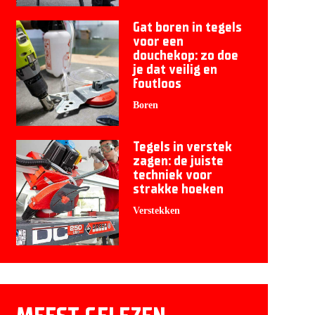
Gat boren in tegels
voor een
douchekop: zo doe
je dat veilig en
foutloos
Boren
Tegels in verstek
zagen: de juiste
techniek voor
strakke hoeken
Verstekken