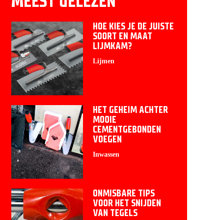
MEEST GELEZEN
HOE KIES JE DE JUISTE
SOORT EN MAAT
LIJMKAM?
Lijmen
HET GEHEIM ACHTER
MOOIE
CEMENTGEBONDEN
VOEGEN
Inwassen
ONMISBARE TIPS
VOOR HET SNIJDEN
VAN TEGELS