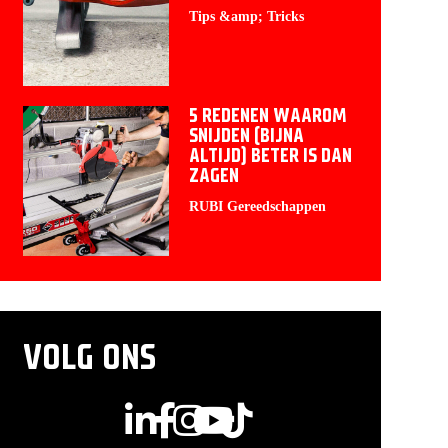
Tips &amp; Tricks
5 REDENEN WAAROM
SNIJDEN (BIJNA
ALTIJD) BETER IS DAN
ZAGEN
RUBI Gereedschappen
VOLG ONS