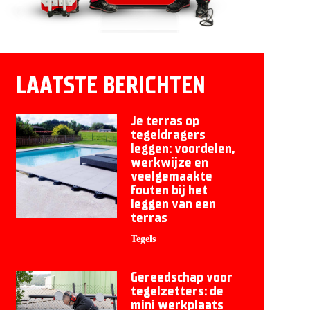
LAATSTE BERICHTEN
Je terras op
tegeldragers
leggen: voordelen,
werkwijze en
veelgemaakte
fouten bij het
leggen van een
terras
Tegels
Gereedschap voor
tegelzetters: de
mini werkplaats