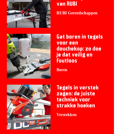
van RUBI
RUBI Gereedschappen
Gat boren in tegels
voor een
douchekop: zo doe
je dat veilig en
foutloos
Boren
Tegels in verstek
zagen: de juiste
techniek voor
strakke hoeken
Verstekken