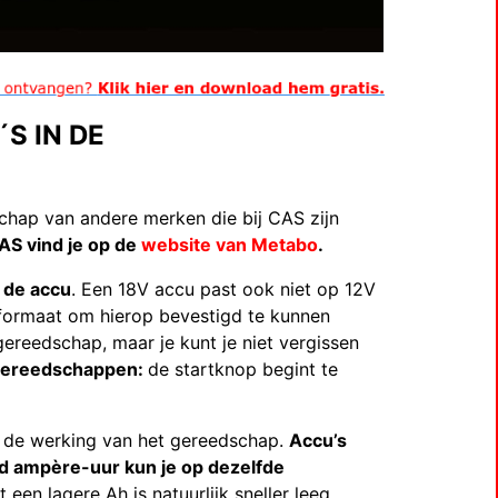
S IN DE
chap van andere merken die bij CAS zijn
AS vind je op de
website van Metabo
.
n de accu
. Een 18V accu past ook niet op 12V
formaat om hierop bevestigd te kunnen
ereedschap, maar je kunt je niet vergissen
ugereedschappen:
de startknop begint te
p de werking van het gereedschap.
Accu’s
nd ampère-uur kun je op dezelfde
een lagere Ah is natuurlijk sneller leeg.