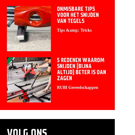
ONMISBARE TIPS
VOOR HET SNIJDEN
VAN TEGELS
Tips &amp; Tricks
5 REDENEN WAAROM
SNIJDEN (BIJNA
ALTIJD) BETER IS DAN
ZAGEN
RUBI Gereedschappen
VOLG ONS