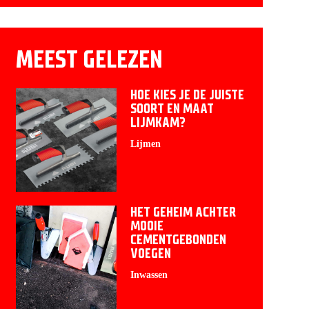
MEEST GELEZEN
HOE KIES JE DE JUISTE
SOORT EN MAAT
LIJMKAM?
Lijmen
HET GEHEIM ACHTER
MOOIE
CEMENTGEBONDEN
VOEGEN
Inwassen