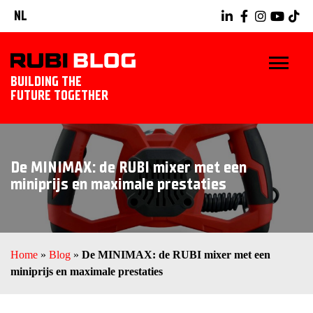
NL
BUILDING THE
FUTURE TOGETHER
HOME
De MINIMAX: de RUBI mixer met een
TIPS & TRICKS
miniprijs en maximale prestaties
RUBI GEREEDSCHAPPEN
TEGELWERK IDEEËN
Home
»
Blog
»
De MINIMAX: de RUBI mixer met een
miniprijs en maximale prestaties
ONTDEK RUBI