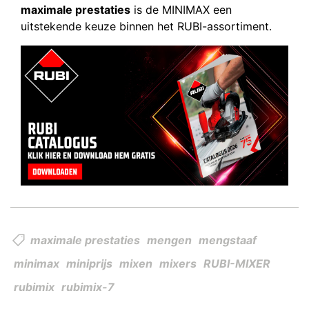
maximale prestaties
is de MINIMAX een
uitstekende keuze binnen het RUBI-assortiment.
maximale prestaties
mengen
mengstaaf
minimax
miniprijs
mixen
mixers
RUBI-MIXER
rubimix
rubimix-7