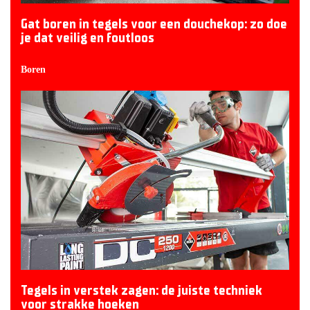
Gat boren in tegels voor een douchekop: zo doe
je dat veilig en foutloos
Boren
Tegels in verstek zagen: de juiste techniek
voor strakke hoeken