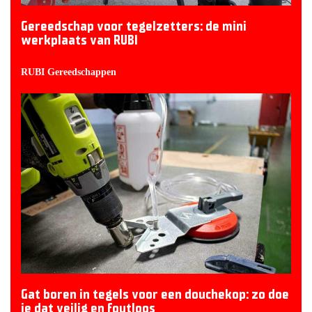
Gereedschap voor tegelzetters: de mini
werkplaats van RUBI
RUBI Gereedschappen
Gat boren in tegels voor een douchekop: zo doe
je dat veilig en foutloos