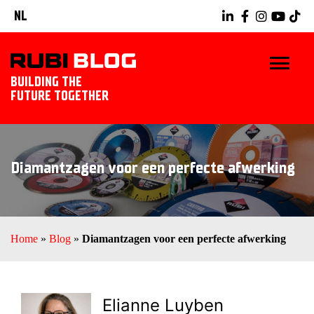
NL
BUILDING THE
FUTURE TOGETHER
HOME
Diamantzagen voor een perfecte afwerking
TIPS & TRICKS
RUBI GEREEDSCHAPPEN
Home
»
Blog
»
Diamantzagen voor een perfecte afwerking
TEGELWERK IDEEËN
ONTDEK RUBI
Elianne Luyben