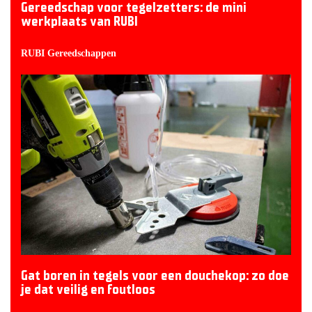
Gereedschap voor tegelzetters: de mini
werkplaats van RUBI
RUBI Gereedschappen
Gat boren in tegels voor een douchekop: zo doe
je dat veilig en foutloos