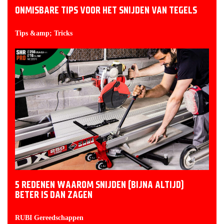
ONMISBARE TIPS VOOR HET SNIJDEN VAN TEGELS
Tips &amp; Tricks
5 REDENEN WAAROM SNIJDEN (BIJNA ALTIJD)
BETER IS DAN ZAGEN
RUBI Gereedschappen