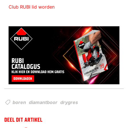
Club RUBI lid worden
boren
diamantboor
drygres
DEEL DIT ARTIKEL