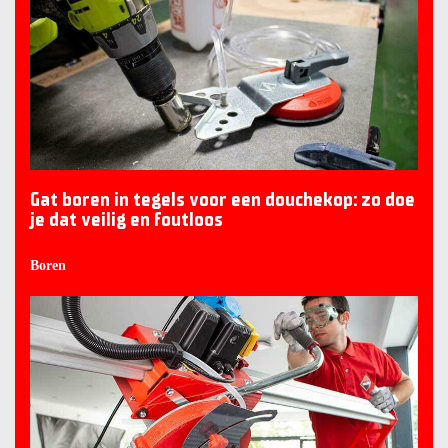
Gat boren in tegels voor een douchekop: zo doe
je dat veilig en foutloos
Boren