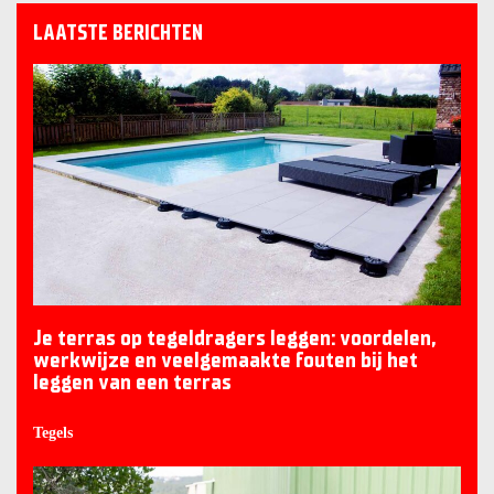
LAATSTE BERICHTEN
Je terras op tegeldragers leggen: voordelen,
werkwijze en veelgemaakte fouten bij het
leggen van een terras
Tegels