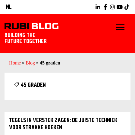
NL
BUILDING THE
FUTURE TOGETHER
HOME
Home
»
Blog
»
45 graden
TIPS & TRICKS
45 GRADEN
RUBI GEREEDSCHAPPEN
TEGELWERK IDEEËN
TEGELS IN VERSTEK ZAGEN: DE JUISTE TECHNIEK
ONTDEK RUBI
VOOR STRAKKE HOEKEN