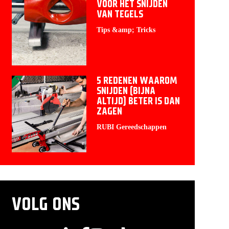
VOOR HET SNIJDEN
VAN TEGELS
Tips &amp; Tricks
5 REDENEN WAAROM
SNIJDEN (BIJNA
ALTIJD) BETER IS DAN
ZAGEN
RUBI Gereedschappen
VOLG ONS