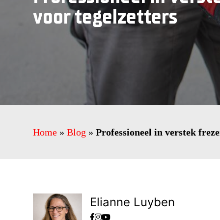
voor tegelzetters
Home
»
Blog
»
Professioneel in verstek freze
Elianne Luyben