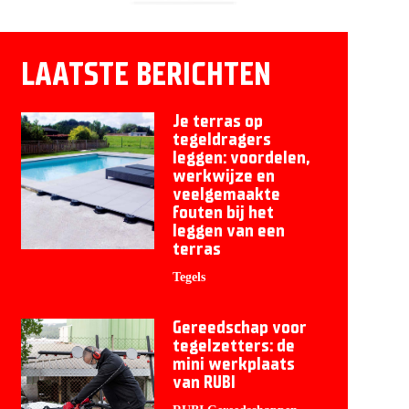
LAATSTE BERICHTEN
Je terras op
tegeldragers
leggen: voordelen,
werkwijze en
veelgemaakte
fouten bij het
leggen van een
terras
Tegels
Gereedschap voor
tegelzetters: de
mini werkplaats
van RUBI