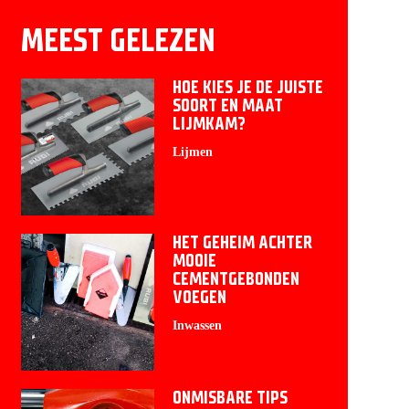
MEEST GELEZEN
HOE KIES JE DE JUISTE
SOORT EN MAAT
LIJMKAM?
Lijmen
HET GEHEIM ACHTER
MOOIE
CEMENTGEBONDEN
VOEGEN
Inwassen
ONMISBARE TIPS