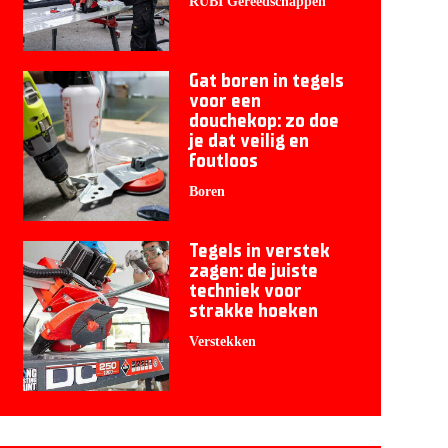
RUBI Gereedschappen
Gat boren in tegels
voor een
douchekop: zo doe
je dat veilig en
foutloos
Boren
Tegels in verstek
zagen: de juiste
techniek voor
strakke hoeken
Verstekken