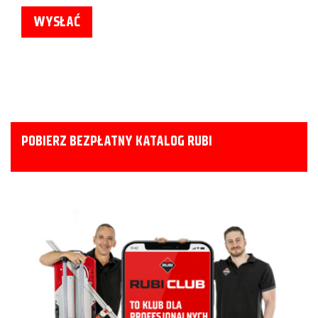
POBIERZ BEZPŁATNY KATALOG RUBI