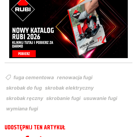
fuga cementowa
renowacja fugi
skrobak do fug
skrobak elektryczny
skrobak ręczny
skrobanie fugi
usuwanie fugi
wymiana fugi
UDOSTĘPNIJ TEN ARTYKUŁ