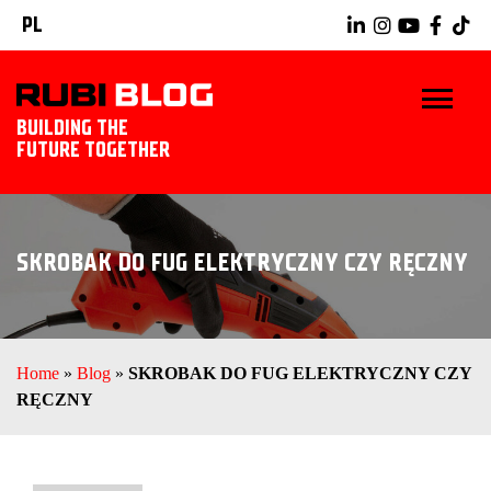
PL
BUILDING THE
FUTURE TOGETHER
START
SKROBAK DO FUG ELEKTRYCZNY CZY RĘCZNY
WSKAZÓWKI I PORADY
NARZĘDZIA RUBI
Home
»
Blog
»
SKROBAK DO FUG ELEKTRYCZNY CZY
POZNAJ RUBI
RĘCZNY