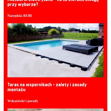
przy wyborze?
Narzędzia RUBI
Taras na wspornikach - zalety i zasady
montażu
Wskazówki i porady