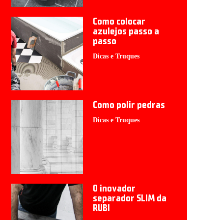
Como colocar
azulejos passo a
passo
Dicas e Truques
Como polir pedras
Dicas e Truques
O inovador
separador SLIM da
RUBI