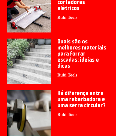
cortadores
elétricos
Rubi Tools
Quais são os
melhores materiais
para forrar
escadas: ideias e
dicas
Rubi Tools
Há diferença entre
uma rebarbadora e
uma serra circular?
Rubi Tools