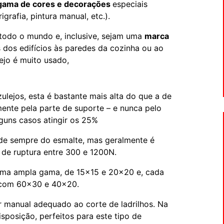
gama de cores e decorações
especiais
grafia, pintura manual, etc.).
todo o mundo e, inclusive, sejam uma
marca
 dos edifícios às paredes da cozinha ou ao
ejo é muito usado,
ulejos, esta é bastante mais alta do que a de
mente pela parte de suporte – e nunca pelo
guns casos atingir os 25%
nde sempre do esmalte, mas geralmente é
de ruptura entre 300 e 1200N.
 uma ampla gama, de 15×15 e 20×20 e, cada
om 60×30 e 40×20.
or manual adequado ao corte de ladrilhos. Na
isposição, perfeitos para este tipo de