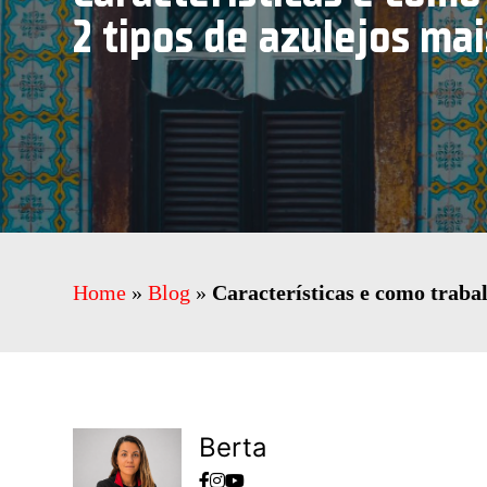
2 tipos de azulejos ma
Home
»
Blog
»
Características e como traba
Berta