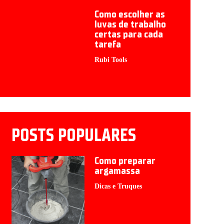
Como escolher as
luvas de trabalho
certas para cada
tarefa
Rubi Tools
POSTS POPULARES
Como preparar
argamassa
Dicas e Truques