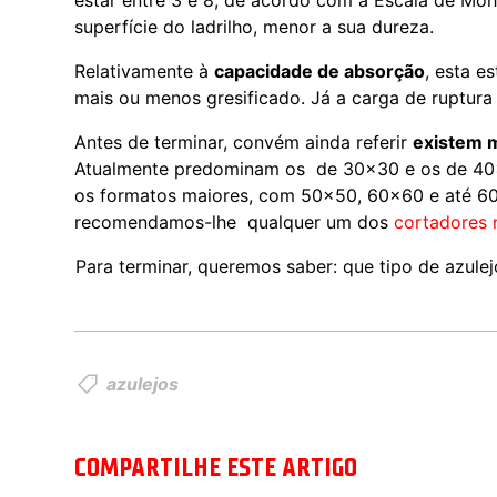
estar entre 3 e 8, de acordo com a Escala de Mohs
superfície do ladrilho, menor a sua dureza.
Relativamente à
capacidade de absorção
, esta e
mais ou menos gresificado. Já a carga de ruptura 
Antes de terminar, convém ainda referir
existem 
Atualmente predominam os de 30×30 e os de 40
os formatos maiores, com 50×50, 60×60 e até 60X1
recomendamos-lhe qualquer um dos
cortadores 
Para terminar, queremos saber: que tipo de azulej
azulejos
COMPARTILHE ESTE ARTIGO