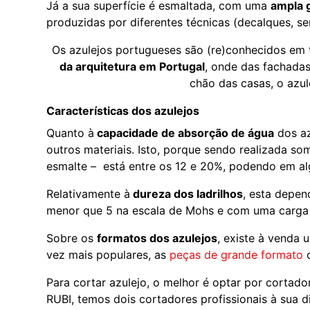
Já a sua superfície é esmaltada, com uma
ampla 
produzidas por diferentes técnicas (decalques, seri
Os azulejos portugueses são (re)conhecidos em 
da arquitetura em Portugal
, onde das fachadas
chão das casas, o azul
Características dos azulejos
Quanto à
capacidade de absorção de água
dos az
outros materiais. Isto, porque sendo realizada so
esmalte – está entre os 12 e 20%, podendo em al
Relativamente à
dureza dos ladrilhos
, esta depe
menor que 5 na escala de Mohs e com uma carga 
Sobre os
formatos dos azulejos
, existe à venda
vez mais populares, as
peças de grande formato
c
Para cortar azulejo, o melhor é optar por cortad
RUBI, temos dois cortadores profissionais à sua d