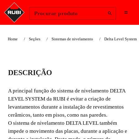
Change Region
Iniciar sessão
Procurar produto
Home
Seções
Sistemas de nivelamento
Delta Level System
ALICATE DELTA
DESCRIÇÃO
LEVEL SYSTEM
FAST-FIX
A principal função do sistema de nivelamento DELTA
LEVEL SYSTEM da RUBI é evitar a criação de
A principal função do sistema de nivelamento DELTA
levantamentos durante a instalação de revestimentos
LEVEL SYSTEM da RUBI é evitar a criação de
cerâmicos, tanto em pisos, como nas paredes.
levantamentos durante a instalação de revestimentos
O sistema de nivelamento DELTA LEVEL também
cerâmicos, tanto em pisos, como nas paredes. O sistem
impede o movimento das placas, durante a aplicação e