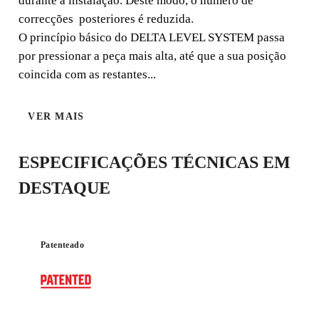
durante a instalação. Deste modo, o número de
correcções posteriores é reduzida.
O princípio básico do DELTA LEVEL SYSTEM passa
por pressionar a peça mais alta, até que a sua posição
coincida com as restantes...
VER MAIS
LCULADORAS DE NIVELAMENTO E ESPAÇADOR
ESPECIFICAÇÕES TÉCNICAS EM
DESTAQUE
AO REGISTAR ESTE PRODUTO NO
Patenteado
CLUB RUBI
GANHE
ATÉ 4
PONTOS RUBI
GARANTIA GRATUITA
PROLONGADA EM