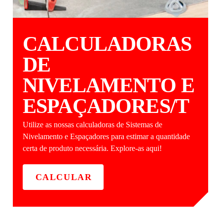
CALCULADORAS
DE
NIVELAMENTO E
ESPAÇADORES/T
Utilize as nossas calculadoras de Sistemas de
Nivelamento e Espaçadores para estimar a quantidade
certa de produto necessária. Explore-as aqui!
CALCULAR