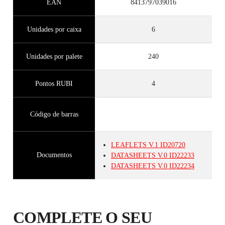
EAN
8413797039016
Unidades por caixa
6
Unidades por palete
240
Pontos RUBI
4
Código de barras
LEAFLETS
V.1
ID20720
Documentos
DATASHEETS
V.0
ID22233
DATASHEETS
V.0
ID22234
COMPLETE O SEU