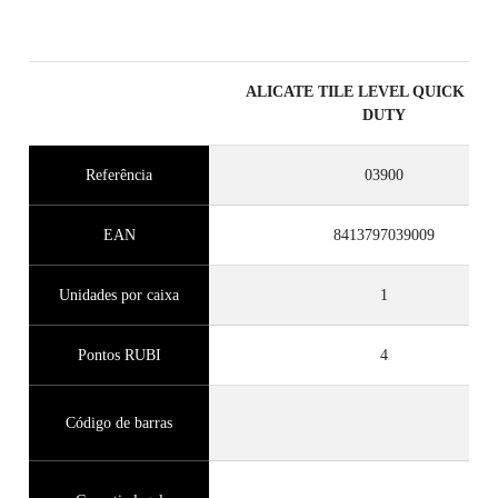
PRODUTOS ELEGÍVEIS
ALICATE TILE LEVEL QUICK HE
DUTY
Referência
03900
EAN
8413797039009
Unidades por caixa
1
Pontos RUBI
4
Código de barras