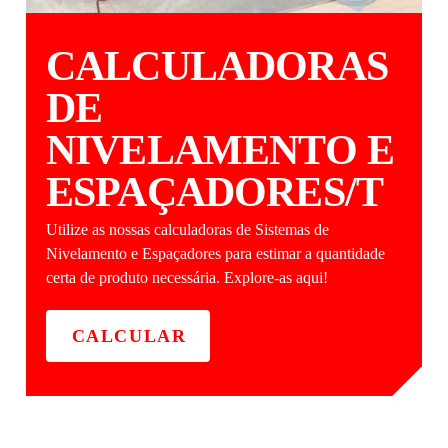
CALCULADORAS
DE
NIVELAMENTO E
ESPAÇADORES/T
Utilize as nossas calculadoras de Sistemas de
Nivelamento e Espaçadores para estimar a quantidade
certa de produto necessária. Explore-as aqui!
CALCULAR