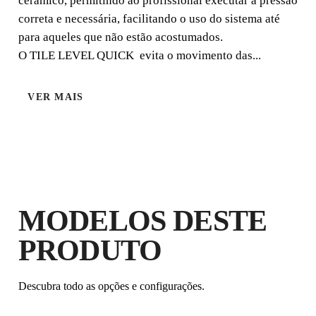
cerâmico, permitindo ao profissional executar a pressão
correta e necessária, facilitando o uso do sistema até
para aqueles que não estão acostumados.
O TILE LEVEL QUICK evita o movimento das...
VER MAIS
LCULADORAS DE NIVELAMENTO E ESPAÇADOR
MODELOS DESTE
AO REGISTAR ESTE PRODUTO NO
PRODUTO
CLUB RUBI
GANHE
ATÉ 4
PONTOS RUBI
Descubra todo as opções e configurações.
GARANTIA GRATUITA
PROLONGADA EM