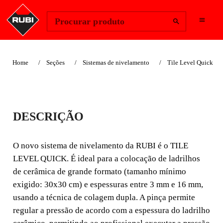
Change Region
Iniciar sessão
Procurar produto
Home
Seções
Sistemas de nivelamento
Tile Level Quick
ALICATE TILE
DESCRIÇÃO
LEVEL QUICK
HEAVY DUTY
O novo sistema de nivelamento da RUBI é o TILE
LEVEL QUICK. É ideal para a colocação de ladrilhos
O novo sistema de nivelamento da RUBI é o TILE
de cerâmica de grande formato (tamanho mínimo
LEVEL QUICK. É ideal para a colocação de ladrilhos de
exigido: 30x30 cm) e espessuras entre 3 mm e 16 mm,
cerâmica de grande formato (tamanho mínimo exigido:
usando a técnica de colagem dupla. A pinça permite
30x30 cm) e espessuras entre 3 mm e 16 mm, usan
regular a pressão de acordo com a espessura do ladrilho