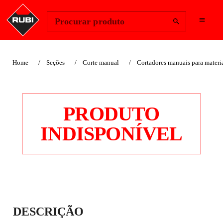
Change Region
Iniciar sessão
Procurar produto
Home
Seções
Corte manual
Cortadores manuais para materia
PRODUTO
INDISPONÍVEL
CORTA TERRAÇOS
DESCRIÇÃO