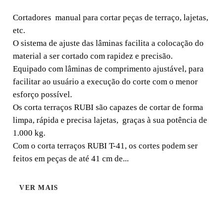
Cortadores manual para cortar peças de terraço, lajetas,
etc. O sistema de ajuste das lâminas facilita a colocação
Cortadores manual para cortar peças de terraço, lajetas,
do material a ser cortado com rapidez e precisão.
etc.
O sistema de ajuste das lâminas facilita a colocação do
material a ser cortado com rapidez e precisão.
Equipado com lâminas de comprimento ajustável, para
facilitar ao usuário a execução do corte com o menor
esforço possível.
Os corta terraços RUBI são capazes de cortar de forma
limpa, rápida e precisa lajetas, graças à sua potência de
1.000 kg.
Com o corta terraços RUBI T-41, os cortes podem ser
feitos em peças de até 41 cm de...
VER MAIS