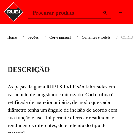
Change Region
Iniciar sessão
Procurar produto
Home
Seções
Corte manual
Cortantes e rodeis
CORTA
CORTANTE Ø 18
DESCRIÇÃO
MM. SILVER
As peças da gama RUBI SILVER são fabricadas em
As peças da gama RUBI SILVER são fabricadas em
carboneto de tungstênio sinterizado. Cada rulina é
carboneto de tungstênio sinterizado. Cada rulina é
retificada de maneira unitária, de modo que cada
retificada de maneira unitária, de modo que cada
diâmetro tenha um ângulo de incisão de acordo com
diâmetro tenha um ângulo de incisão de acordo com sua
sua função e uso. Tal permite oferecer resultados e
função e uso. Tal permite oferecer resultados e
rendimentos diferentes, dependendo do tipo de material.
rendimentos diferentes, dependendo do tipo de