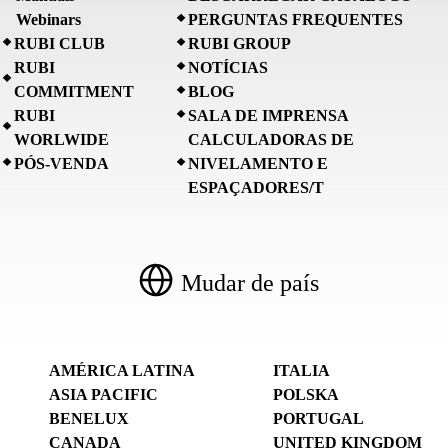
Webinars
PERGUNTAS FREQUENTES
RUBI CLUB
RUBI GROUP
RUBI
NOTÍCIAS
COMMITMENT
BLOG
RUBI
SALA DE IMPRENSA
WORLWIDE
CALCULADORAS DE
PÓS-VENDA
NIVELAMENTO E
ESPAÇADORES/T
Mudar de país
AMÉRICA LATINA
ITALIA
ASIA PACIFIC
POLSKA
BENELUX
PORTUGAL
CANADA
UNITED KINGDOM