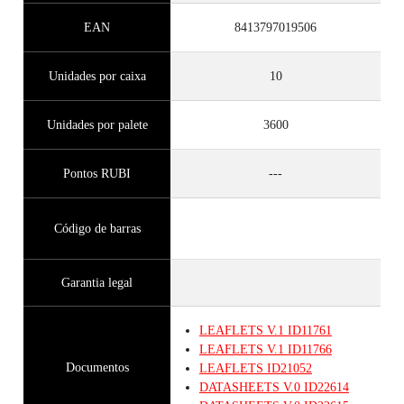
EAN
8413797019506
Unidades por caixa
10
Unidades por palete
3600
Pontos RUBI
---
Código de barras
Garantia legal
LEAFLETS
V.1
ID11761
LEAFLETS
V.1
ID11766
Documentos
LEAFLETS
ID21052
DATASHEETS
V.0
ID22614