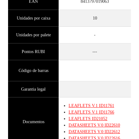
EAN
8413797019063
Unidades por caixa
10
Unidades por palete
-
Pontos RUBI
---
Código de barras
Garantia legal
LEAFLETS
V.1
ID11761
LEAFLETS
V.1
ID11766
LEAFLETS
ID21052
Documentos
DATASHEETS
V.0
ID22610
DATASHEETS
V.0
ID22612
DATASHEETS
V.0
ID22616