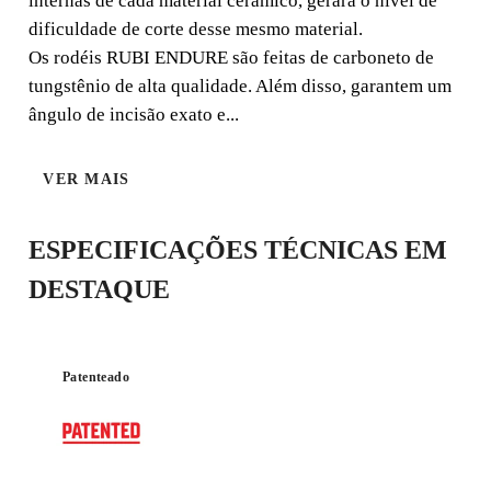
internas de cada material cerâmico, gerará o nível de
dificuldade de corte desse mesmo material.
Os rodéis RUBI ENDURE são feitas de carboneto de
ENDURE
tungstênio de alta qualidade. Além disso, garantem um
ângulo de incisão exato e...
VER MAIS
ESPECIFICAÇÕES TÉCNICAS EM
DESTAQUE
Patenteado