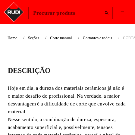
Change Region
Iniciar sessão
Procurar produto
Home
Seções
Corte manual
Cortantes e rodeis
CORTA
CORTANTE Ø 8 MM.
DESCRIÇÃO
ENDURE
Hoje em dia, a dureza dos materiais cerâmicos já não é
Hoje em dia, a dureza dos materiais cerâmicos já não é o
o maior desafio do profissional. Na verdade, a maior
maior desafio do profissional. Na verdade, a maior
desvantagem é a dificuldade de corte que envolve cada
desvantagem é a dificuldade de corte que envolve cada
material.
material.
Nesse sentido, a combinação de dureza, espessura,
acabamento superficial e, possivelmente, tensões