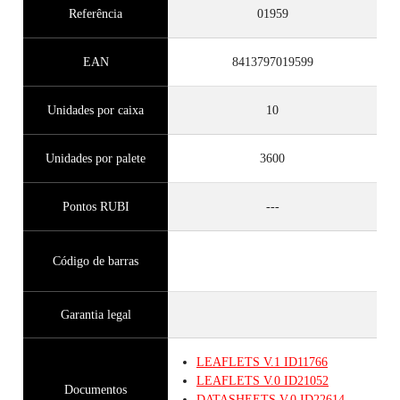
Referência
01959
EAN
8413797019599
Unidades por caixa
10
Unidades por palete
3600
Pontos RUBI
---
Código de barras
Garantia legal
LEAFLETS
V.1
ID11766
LEAFLETS
V.0
ID21052
Documentos
DATASHEETS
V.0
ID22614