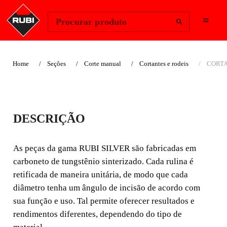
Change Region
Iniciar sessão
Procurar produto
Home
Seções
Corte manual
Cortantes e rodeis
CORTA
INDICADO PARA PAISAGISMO
CORTANTE PLUS Ø
DESCRIÇÃO
8 MM. SILVER
As peças da gama RUBI SILVER são fabricadas em
carboneto de tungstênio sinterizado. Cada rulina é
As peças da gama RUBI SILVER são fabricadas em
carboneto de tungstênio sinterizado. A alta resistência ao
retificada de maneira unitária, de modo que cada
desgaste garante ao profissional uma maior vida e
diâmetro tenha um ângulo de incisão de acordo com
qualidade do produto, mas também dos acabamentos.
sua função e uso. Tal permite oferecer resultados e
rendimentos diferentes, dependendo do tipo de