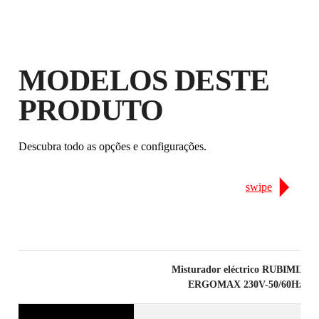
AO REGISTAR ESTE PRODUTO NO
CLUB RUBI
GANHE
ATÉ 46
PONTOS RUBI
GARANTIA GRATUITA
MODELOS DESTE
PROLONGADA EM
PRODUTOS ELEGÍVEIS
PRODUTO
Descubra todo as opções e configurações.
swipe
Misturador eléctrico RUBIMIX-1
ERGOMAX 230V-50/60Hz