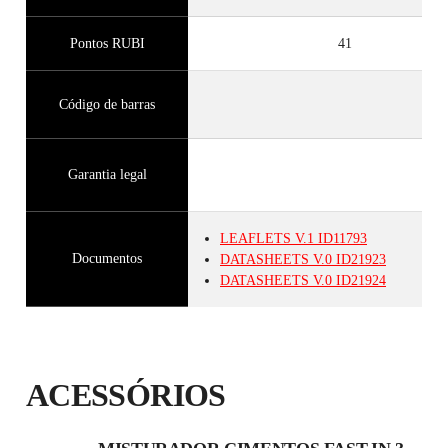
Pontos RUBI
41
Código de barras
Garantia legal
LEAFLETS
V.1
ID11793
Documentos
DATASHEETS
V.0
ID21923
DATASHEETS
V.0
ID21924
ACESSÓRIOS