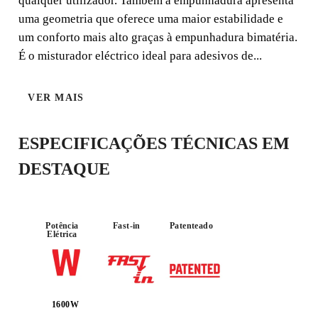
qualquer utilizador. Também a empunhadura apresenta
melhor exemplo de inovação e ergonomia, juntos num só
uma geometria que oferece uma maior estabilidade e
produto.
um conforto mais alto graças à empunhadura bimatéria.
É o misturador eléctrico ideal para adesivos de...
VER MAIS
POTÊNCIA
ESPECIFICAÇÕES TÉCNICAS EM
REGULÁVE
L
1600W
DESTAQUE
Potência
Fast-in
Patenteado
Elétrica
1600W