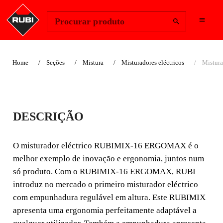
Change Region
Iniciar sessão
Procurar produto
Home
Seções
Mistura
Misturadores eléctricos
Mistur
MISTURADOR
DESCRIÇÃO
ELÉCTRICO
RUBIMIX-16
O misturador eléctrico RUBIMIX-16 ERGOMAX é o
melhor exemplo de inovação e ergonomia, juntos num
ERGOMAX
só produto. Com o RUBIMIX-16 ERGOMAX, RUBI
introduz no mercado o primeiro misturador eléctrico
INOVAÇÃO E ERGONOMIA
com empunhadura regulável em altura. Este RUBIMIX
apresenta uma ergonomia perfeitamente adaptável a
O misturador eléctrico RUBIMIX-16 ERGOMAX é o