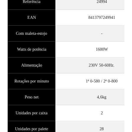
Referência
24994
EAN
8413797249941
Com maleta-estojo
-
Watts de potência
1600W
Alimentação
230V 50-60Hz.
Rotações por minuto
1ª 0-580 / 2ª 0-800
Peso net
4,6kg
Unidades por caixa
2
Unidades por palete
28