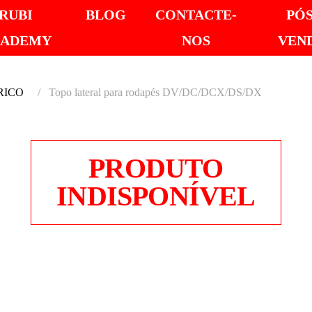
RUBI
BLOG
CONTACTE-
PÓS
CADEMY
NOS
VEN
TRICO
Topo lateral para rodapés DV/DC/DCX/DS/DX
PRODUTO
INDISPONÍVEL
TOPO 