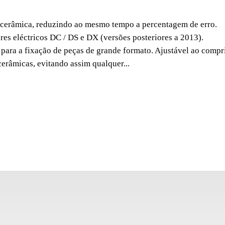
RODA
da cerâmica, reduzindo ao mesmo tempo a percentagem de erro.
DV/DC
es eléctricos DC / DS e DX (versões posteriores a 2013).
al para a fixação de peças de grande formato. Ajustável ao comp
O tope lateral de 50 c
cerâmicas, evitando assim qualquer...
mesmo tempo a percent
modelos de cortadores 