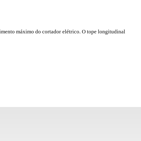
PÉS
/DCX/DS/DX
rimento máximo do cortador elétrico. O tope longitudinal
m (54822) facilita a colocação da cerâmica, reduzindo ao
agem de erro. Este acessório é compatível com os
eléctricos DC / DS e DX (versões posteriores a 2013).