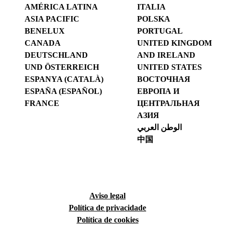
AMÉRICA LATINA
ITALIA
ASIA PACIFIC
POLSKA
BENELUX
PORTUGAL
CANADA
UNITED KINGDOM
DEUTSCHLAND
AND IRELAND
UND ÖSTERREICH
UNITED STATES
ESPANYA (CATALÀ)
ВОСТОЧНАЯ
ESPAÑA (ESPAÑOL)
ЕВРОПА И
FRANCE
ЦЕНТРАЛЬНАЯ
АЗИЯ
الوطن العربي
中国
Aviso legal
Política de privacidade
Política de cookies